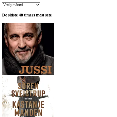
Anmeldelser
fordelt
pr.
De sidste 48 timers mest sete
måned