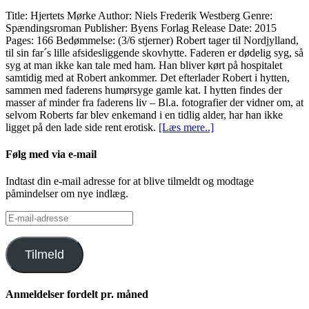
Title: Hjertets Mørke Author: Niels Frederik Westberg Genre:
Spændingsroman Publisher: Byens Forlag Release Date: 2015
Pages: 166 Bedømmelse: (3/6 stjerner) Robert tager til Nordjylland,
til sin far´s lille afsidesliggende skovhytte. Faderen er dødelig syg, så
syg at man ikke kan tale med ham. Han bliver kørt på hospitalet
samtidig med at Robert ankommer. Det efterlader Robert i hytten,
sammen med faderens humørsyge gamle kat. I hytten findes der
masser af minder fra faderens liv – Bl.a. fotografier der vidner om, at
selvom Roberts far blev enkemand i en tidlig alder, har han ikke
ligget på den lade side rent erotisk.
[Læs mere..]
Følg med via e-mail
Indtast din e-mail adresse for at blive tilmeldt og modtage
påmindelser om nye indlæg.
E-
mail-
adresse
Tilmeld
Anmeldelser fordelt pr. måned