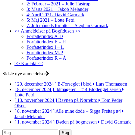
2: Februar – 2021 – Julie Hastrup
3: Marts 2021 – Jakob Melander
4: April 2021- David Garmark
5: Maj 2021 – Lotte Petri
7: Juli måneds forfatter – Stephan Garmark
>> Anmeldelser på Bogfidusen <<
Forfatterindex A-D
Forfatterindex E – H
Forfatterindex I – L
Forfatterindex M-P
Forfatterindex R – Å
>> Kontakt <<
Sidste nye anmeldelser
[ 20. december 2024 ]
E-Forseglet i blod
Lars Thomassen
[ 8. december 2024 ]
Ildmageren – # 4 Blodengel-serien
Lotte Petri
[ 13. november 2024 ]
Ravnen på Nørrebro
Tom Peder
Olsen
[ 8. november 2024 ]
Alle mine døde – Sigga Freitag #4
Jakob Melander
[ 1. november 2024 ]
Døden på bogmessen
David Garmark
Søg