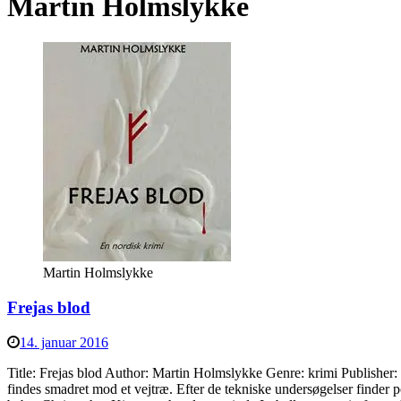
Martin Holmslykke
Martin Holmslykke
Frejas blod
14. januar 2016
Title: Frejas blod Author: Martin Holmslykke Genre: krimi Publisher
findes smadret mod et vejtræ. Efter de tekniske undersøgelser finder p