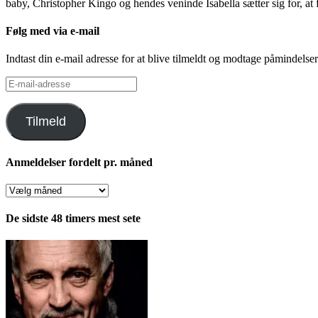
baby, Christopher Kingo og hendes veninde Isabella sætter sig for, at 
Følg med via e-mail
Indtast din e-mail adresse for at blive tilmeldt og modtage påmindels
E-
mail-
adresse
Tilmeld
Anmeldelser fordelt pr. måned
Anmeldelser
fordelt
pr.
De sidste 48 timers mest sete
måned