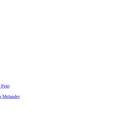
 Petri
b Melander