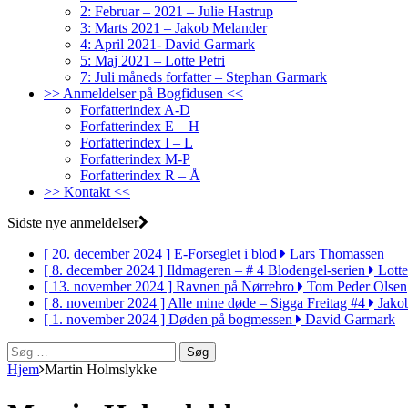
2: Februar – 2021 – Julie Hastrup
3: Marts 2021 – Jakob Melander
4: April 2021- David Garmark
5: Maj 2021 – Lotte Petri
7: Juli måneds forfatter – Stephan Garmark
>> Anmeldelser på Bogfidusen <<
Forfatterindex A-D
Forfatterindex E – H
Forfatterindex I – L
Forfatterindex M-P
Forfatterindex R – Å
>> Kontakt <<
Sidste nye anmeldelser
[ 20. december 2024 ]
E-Forseglet i blod
Lars Thomassen
[ 8. december 2024 ]
Ildmageren – # 4 Blodengel-serien
Lotte
[ 13. november 2024 ]
Ravnen på Nørrebro
Tom Peder Olsen
[ 8. november 2024 ]
Alle mine døde – Sigga Freitag #4
Jako
[ 1. november 2024 ]
Døden på bogmessen
David Garmark
Søg
efter:
Hjem
Martin Holmslykke