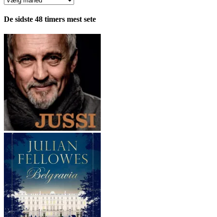
fordelt
pr.
De sidste 48 timers mest sete
måned