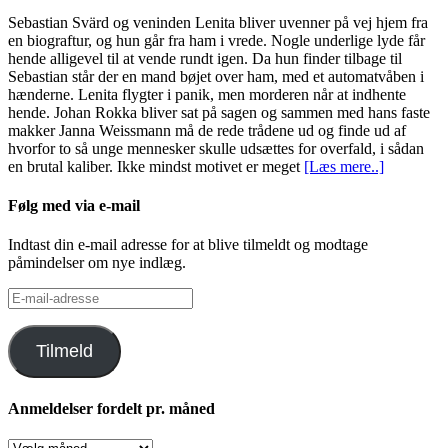
Sebastian Svärd og veninden Lenita bliver uvenner på vej hjem fra
en biograftur, og hun går fra ham i vrede. Nogle underlige lyde får
hende alligevel til at vende rundt igen. Da hun finder tilbage til
Sebastian står der en mand bøjet over ham, med et automatvåben i
hænderne. Lenita flygter i panik, men morderen når at indhente
hende. Johan Rokka bliver sat på sagen og sammen med hans faste
makker Janna Weissmann må de rede trådene ud og finde ud af
hvorfor to så unge mennesker skulle udsættes for overfald, i sådan
en brutal kaliber. Ikke mindst motivet er meget
[Læs mere..]
Følg med via e-mail
Indtast din e-mail adresse for at blive tilmeldt og modtage
påmindelser om nye indlæg.
E-
mail-
adresse
Tilmeld
Anmeldelser fordelt pr. måned
Anmeldelser