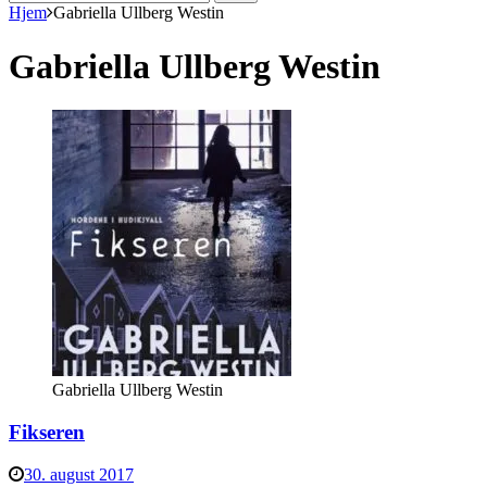
efter:
Hjem
Gabriella Ullberg Westin
Gabriella Ullberg Westin
Gabriella Ullberg Westin
Fikseren
30. august 2017