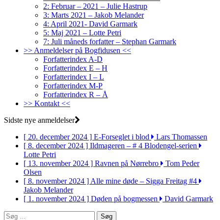
2: Februar – 2021 – Julie Hastrup
3: Marts 2021 – Jakob Melander
4: April 2021- David Garmark
5: Maj 2021 – Lotte Petri
7: Juli måneds forfatter – Stephan Garmark
>> Anmeldelser på Bogfidusen <<
Forfatterindex A-D
Forfatterindex E – H
Forfatterindex I – L
Forfatterindex M-P
Forfatterindex R – Å
>> Kontakt <<
Sidste nye anmeldelser
[ 20. december 2024 ]
E-Forseglet i blod
Lars Thomassen
[ 8. december 2024 ]
Ildmageren – # 4 Blodengel-serien
Lotte Petri
[ 13. november 2024 ]
Ravnen på Nørrebro
Tom Peder
Olsen
[ 8. november 2024 ]
Alle mine døde – Sigga Freitag #4
Jakob Melander
[ 1. november 2024 ]
Døden på bogmessen
David Garmark
Søg