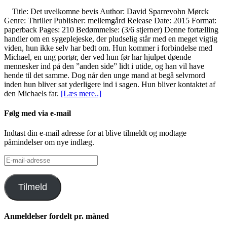
Title: Det uvelkomne bevis Author: David Sparrevohn Mørck
Genre: Thriller Publisher: mellemgård Release Date: 2015 Format:
paperback Pages: 210 Bedømmelse: (3/6 stjerner) Denne fortælling
handler om en sygeplejeske, der pludselig står med en meget vigtig
viden, hun ikke selv har bedt om. Hun kommer i forbindelse med
Michael, en ung portør, der ved hun før har hjulpet døende
mennesker ind på den ”anden side” lidt i utide, og han vil have
hende til det samme. Dog når den unge mand at begå selvmord
inden hun bliver sat yderligere ind i sagen. Hun bliver kontaktet af
den Michaels far.
[Læs mere..]
Følg med via e-mail
Indtast din e-mail adresse for at blive tilmeldt og modtage
påmindelser om nye indlæg.
E-
mail-
adresse
Tilmeld
Anmeldelser fordelt pr. måned