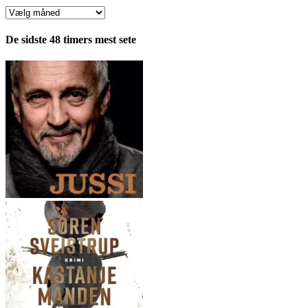
Anmeldelser
fordelt
pr.
De sidste 48 timers mest sete
måned