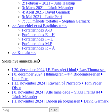
2: Februar – 2021 – Julie Hastrup
3: Marts 2021 – Jakob Melander
4: April 2021- David Garmark
5: Maj 2021 – Lotte Petri
7: Juli måneds forfatter – Stephan Garmark
>> Anmeldelser på Bogfidusen <<
Forfatterindex A-D
Forfatterindex E – H
Forfatterindex I – L
Forfatterindex M-P
Forfatterindex R – Å
>> Kontakt <<
Sidste nye anmeldelser
[ 20. december 2024 ]
E-Forseglet i blod
Lars Thomassen
[ 8. december 2024 ]
Ildmageren – # 4 Blodengel-serien
Lotte Petri
[ 13. november 2024 ]
Ravnen på Nørrebro
Tom Peder
Olsen
[ 8. november 2024 ]
Alle mine døde – Sigga Freitag #4
Jakob Melander
[ 1. november 2024 ]
Døden på bogmessen
David Garmark
Søg