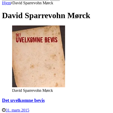
efter:
Hjem
David Sparrevohn Mørck
David Sparrevohn Mørck
David Sparrevohn Mørck
Det uvelkomne bevis
31. marts 2015