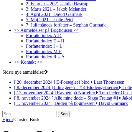
2: Februar – 2021 – Julie Hastrup
3: Marts 2021 – Jakob Melander
4: April 2021- David Garmark
5: Maj 2021 – Lotte Petri
7: Juli måneds forfatter – Stephan Garmark
>> Anmeldelser på Bogfidusen <<
Forfatterindex A-D
Forfatterindex E – H
Forfatterindex I – L
Forfatterindex M-P
Forfatterindex R – Å
>> Kontakt <<
Sidste nye anmeldelser
[ 20. december 2024 ]
E-Forseglet i blod
Lars Thomassen
[ 8. december 2024 ]
Ildmageren – # 4 Blodengel-serien
Lotte
[ 13. november 2024 ]
Ravnen på Nørrebro
Tom Peder Olsen
[ 8. november 2024 ]
Alle mine døde – Sigga Freitag #4
Jako
[ 1. november 2024 ]
Døden på bogmessen
David Garmark
Søg
efter:
Hjem
Carsten Busk