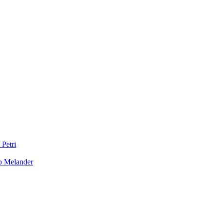
 Petri
b Melander