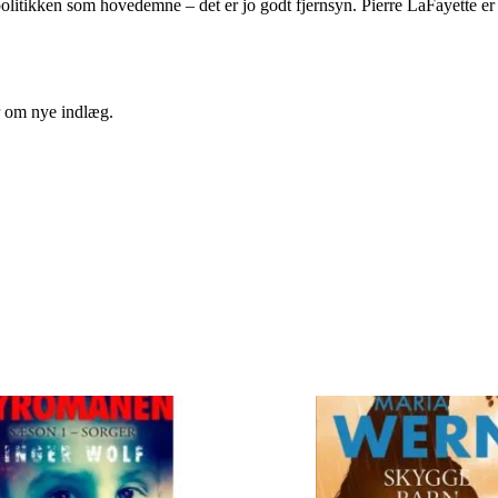
epolitikken som hovedemne – det er jo godt fjernsyn. Pierre LaFayette er
er om nye indlæg.