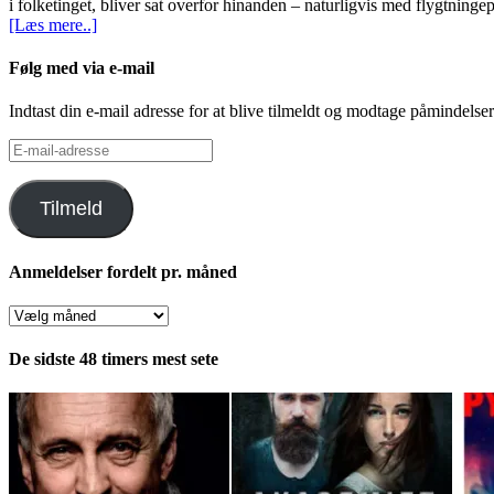
i folketinget, bliver sat overfor hinanden – naturligvis med flygtning
[Læs mere..]
Følg med via e-mail
Indtast din e-mail adresse for at blive tilmeldt og modtage påmindels
E-
mail-
adresse
Tilmeld
Anmeldelser fordelt pr. måned
Anmeldelser
fordelt
pr.
De sidste 48 timers mest sete
måned