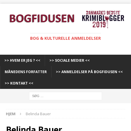
BOG & KULTURELLE ANMELDELSER
>> HVEM ER JEG ? <<
>> SOCIALE MEDIER <<
MÅNEDENS FORFATTER
>> ANMELDELSER PÅ BOGFIDUSEN <<
>> KONTAKT <<
HJEM
Belinda Bauer
Belinda Bauer