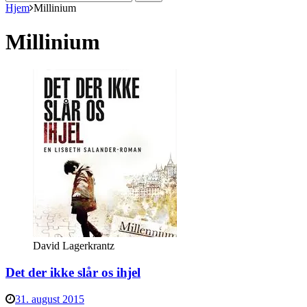
efter:
Hjem
Millinium
Millinium
David Lagerkrantz
Det der ikke slår os ihjel
31. august 2015