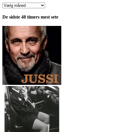
Anmeldelser
fordelt
pr.
De sidste 48 timers mest sete
måned