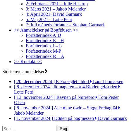
2: Februar – 2021 – Julie Hastrup
3: Marts 2021 – Jakob Melander
4: April 2021- David Garmark
5: Maj 2021 – Lotte Petri
7: Juli måneds forfatter – Stephan Garmark
>> Anmeldelser på Bogfidusen <<
Forfatterindex A-D
Forfatterindex E – H
Forfatterindex I – L
Forfatterindex M-P
Forfatterindex R – Å
>> Kontakt <<
Sidste nye anmeldelser
[ 20. december 2024 ]
E-Forseglet i blod
Lars Thomassen
[ 8. december 2024 ]
Ildmageren – # 4 Blodengel-serien
Lotte Petri
[ 13. november 2024 ]
Ravnen på Nørrebro
Tom Peder
Olsen
[ 8. november 2024 ]
Alle mine døde – Sigga Freitag #4
Jakob Melander
[ 1. november 2024 ]
Døden på bogmessen
David Garmark
Søg