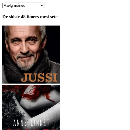
Anmeldelser
fordelt
pr.
De sidste 48 timers mest sete
måned