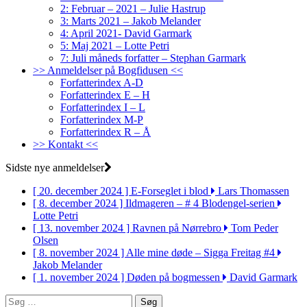
2: Februar – 2021 – Julie Hastrup
3: Marts 2021 – Jakob Melander
4: April 2021- David Garmark
5: Maj 2021 – Lotte Petri
7: Juli måneds forfatter – Stephan Garmark
>> Anmeldelser på Bogfidusen <<
Forfatterindex A-D
Forfatterindex E – H
Forfatterindex I – L
Forfatterindex M-P
Forfatterindex R – Å
>> Kontakt <<
Sidste nye anmeldelser
[ 20. december 2024 ]
E-Forseglet i blod
Lars Thomassen
[ 8. december 2024 ]
Ildmageren – # 4 Blodengel-serien
Lotte Petri
[ 13. november 2024 ]
Ravnen på Nørrebro
Tom Peder
Olsen
[ 8. november 2024 ]
Alle mine døde – Sigga Freitag #4
Jakob Melander
[ 1. november 2024 ]
Døden på bogmessen
David Garmark
Søg