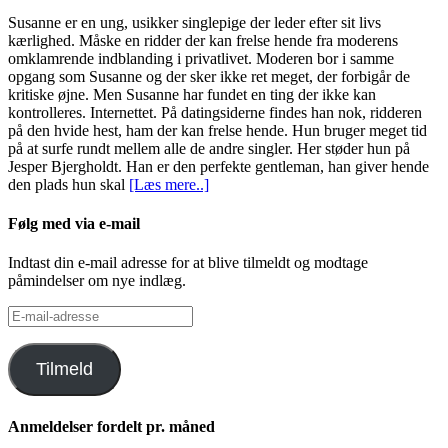
Susanne er en ung, usikker singlepige der leder efter sit livs
kærlighed. Måske en ridder der kan frelse hende fra moderens
omklamrende indblanding i privatlivet. Moderen bor i samme
opgang som Susanne og der sker ikke ret meget, der forbigår de
kritiske øjne. Men Susanne har fundet en ting der ikke kan
kontrolleres. Internettet. På datingsiderne findes han nok, ridderen
på den hvide hest, ham der kan frelse hende. Hun bruger meget tid
på at surfe rundt mellem alle de andre singler. Her støder hun på
Jesper Bjergholdt. Han er den perfekte gentleman, han giver hende
den plads hun skal
[Læs mere..]
Følg med via e-mail
Indtast din e-mail adresse for at blive tilmeldt og modtage
påmindelser om nye indlæg.
E-
mail-
adresse
Tilmeld
Anmeldelser fordelt pr. måned