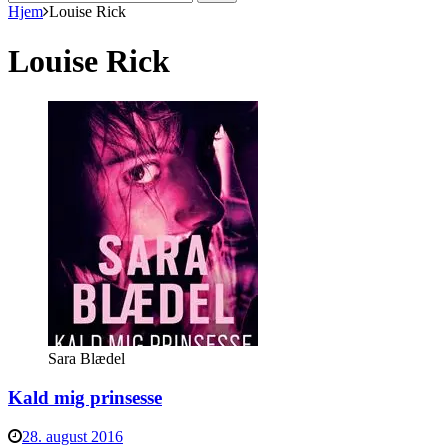
efter:
Hjem
Louise Rick
Louise Rick
Sara Blædel
Kald mig prinsesse
28. august 2016