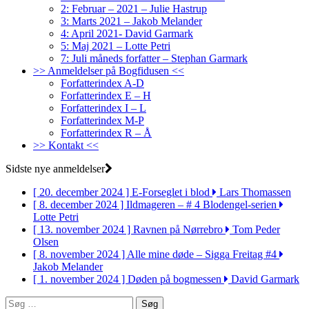
2: Februar – 2021 – Julie Hastrup
3: Marts 2021 – Jakob Melander
4: April 2021- David Garmark
5: Maj 2021 – Lotte Petri
7: Juli måneds forfatter – Stephan Garmark
>> Anmeldelser på Bogfidusen <<
Forfatterindex A-D
Forfatterindex E – H
Forfatterindex I – L
Forfatterindex M-P
Forfatterindex R – Å
>> Kontakt <<
Sidste nye anmeldelser
[ 20. december 2024 ]
E-Forseglet i blod
Lars Thomassen
[ 8. december 2024 ]
Ildmageren – # 4 Blodengel-serien
Lotte Petri
[ 13. november 2024 ]
Ravnen på Nørrebro
Tom Peder
Olsen
[ 8. november 2024 ]
Alle mine døde – Sigga Freitag #4
Jakob Melander
[ 1. november 2024 ]
Døden på bogmessen
David Garmark
Søg