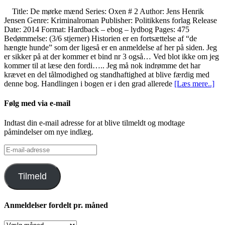
Title: De mørke mænd Series: Oxen # 2 Author: Jens Henrik
Jensen Genre: Kriminalroman Publisher: Politikkens forlag Release
Date: 2014 Format: Hardback – ebog – lydbog Pages: 475
Bedømmelse: (3/6 stjerner) Historien er en fortsættelse af “de
hængte hunde” som der ligeså er en anmeldelse af her på siden. Jeg
er sikker på at der kommer et bind nr 3 også… Ved blot ikke om jeg
kommer til at læse den fordi….. Jeg må nok indrømme det har
krævet en del tålmodighed og standhaftighed at blive færdig med
denne bog. Handlingen i bogen er i den grad allerede
[Læs mere..]
Følg med via e-mail
Indtast din e-mail adresse for at blive tilmeldt og modtage
påmindelser om nye indlæg.
E-
mail-
adresse
Tilmeld
Anmeldelser fordelt pr. måned
Anmeldelser