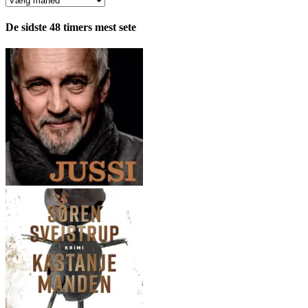
fordelt
pr.
De sidste 48 timers mest sete
måned