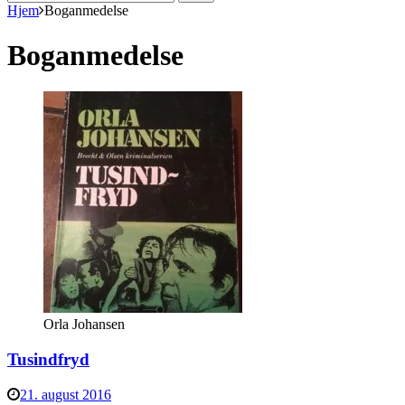
efter:
Hjem
Boganmedelse
Boganmedelse
Orla Johansen
Tusindfryd
21. august 2016