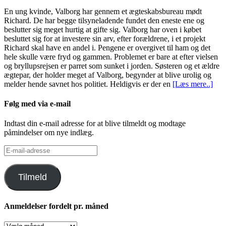
En ung kvinde, Valborg har gennem et ægteskabsbureau mødt
Richard. De har begge tilsyneladende fundet den eneste ene og
beslutter sig meget hurtig at gifte sig. Valborg har oven i købet
besluttet sig for at investere sin arv, efter forældrene, i et projekt
Richard skal have en andel i. Pengene er overgivet til ham og det
hele skulle være fryd og gammen. Problemet er bare at efter vielsen
og bryllupsrejsen er parret som sunket i jorden. Søsteren og et ældre
ægtepar, der holder meget af Valborg, begynder at blive urolig og
melder hende savnet hos politiet. Heldigvis er der en
[Læs mere..]
Følg med via e-mail
Indtast din e-mail adresse for at blive tilmeldt og modtage
påmindelser om nye indlæg.
E-
mail-
adresse
Tilmeld
Anmeldelser fordelt pr. måned
Anmeldelser