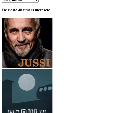
fordelt
pr.
De sidste 48 timers mest sete
måned