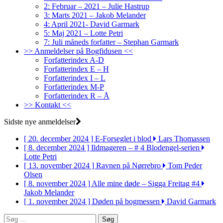
2: Februar – 2021 – Julie Hastrup
3: Marts 2021 – Jakob Melander
4: April 2021- David Garmark
5: Maj 2021 – Lotte Petri
7: Juli måneds forfatter – Stephan Garmark
>> Anmeldelser på Bogfidusen <<
Forfatterindex A-D
Forfatterindex E – H
Forfatterindex I – L
Forfatterindex M-P
Forfatterindex R – Å
>> Kontakt <<
Sidste nye anmeldelser
[ 20. december 2024 ]
E-Forseglet i blod
Lars Thomassen
[ 8. december 2024 ]
Ildmageren – # 4 Blodengel-serien
Lotte Petri
[ 13. november 2024 ]
Ravnen på Nørrebro
Tom Peder
Olsen
[ 8. november 2024 ]
Alle mine døde – Sigga Freitag #4
Jakob Melander
[ 1. november 2024 ]
Døden på bogmessen
David Garmark
Søg