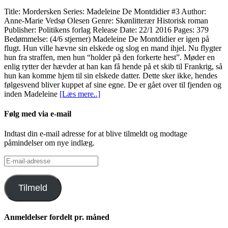
Title: Mordersken Series: Madeleine De Montdidier #3 Author:
Anne-Marie Vedsø Olesen Genre: Skønlitterær Historisk roman
Publisher: Politikens forlag Release Date: 22/1 2016 Pages: 379
Bedømmelse: (4/6 stjerner) Madeleine De Montdidier er igen på
flugt. Hun ville hævne sin elskede og slog en mand ihjel. Nu flygter
hun fra straffen, men hun “holder på den forkerte hest”. Møder en
enlig rytter der hævder at han kan få hende på et skib til Frankrig, så
hun kan komme hjem til sin elskede datter. Dette sker ikke, hendes
følgesvend bliver kuppet af sine egne. De er gået over til fjenden og
inden Madeleine
[Læs mere..]
Følg med via e-mail
Indtast din e-mail adresse for at blive tilmeldt og modtage
påmindelser om nye indlæg.
E-
mail-
adresse
Tilmeld
Anmeldelser fordelt pr. måned