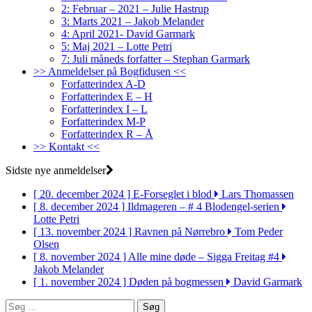
2: Februar – 2021 – Julie Hastrup
3: Marts 2021 – Jakob Melander
4: April 2021- David Garmark
5: Maj 2021 – Lotte Petri
7: Juli måneds forfatter – Stephan Garmark
>> Anmeldelser på Bogfidusen <<
Forfatterindex A-D
Forfatterindex E – H
Forfatterindex I – L
Forfatterindex M-P
Forfatterindex R – Å
>> Kontakt <<
Sidste nye anmeldelser
[ 20. december 2024 ]
E-Forseglet i blod
Lars Thomassen
[ 8. december 2024 ]
Ildmageren – # 4 Blodengel-serien
Lotte Petri
[ 13. november 2024 ]
Ravnen på Nørrebro
Tom Peder
Olsen
[ 8. november 2024 ]
Alle mine døde – Sigga Freitag #4
Jakob Melander
[ 1. november 2024 ]
Døden på bogmessen
David Garmark
Søg