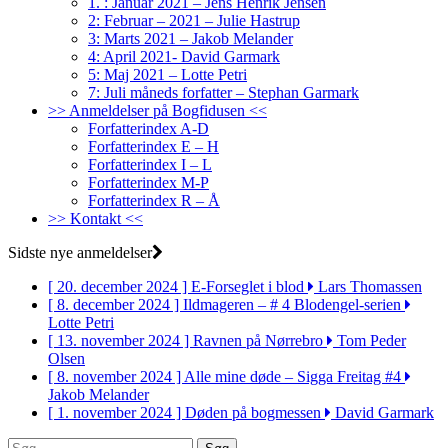
1. : Januar 2021 – Jens Henrik Jensen
2: Februar – 2021 – Julie Hastrup
3: Marts 2021 – Jakob Melander
4: April 2021- David Garmark
5: Maj 2021 – Lotte Petri
7: Juli måneds forfatter – Stephan Garmark
>> Anmeldelser på Bogfidusen <<
Forfatterindex A-D
Forfatterindex E – H
Forfatterindex I – L
Forfatterindex M-P
Forfatterindex R – Å
>> Kontakt <<
Sidste nye anmeldelser
[ 20. december 2024 ]
E-Forseglet i blod
Lars Thomassen
[ 8. december 2024 ]
Ildmageren – # 4 Blodengel-serien
Lotte Petri
[ 13. november 2024 ]
Ravnen på Nørrebro
Tom Peder
Olsen
[ 8. november 2024 ]
Alle mine døde – Sigga Freitag #4
Jakob Melander
[ 1. november 2024 ]
Døden på bogmessen
David Garmark
Søg