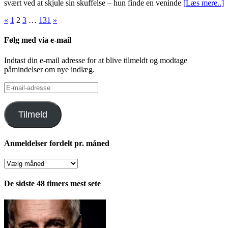
svært ved at skjule sin skuffelse – hun finde en veninde
[Læs mere..]
Indlægsinddeling
«
1
2
3
…
131
»
Følg med via e-mail
Indtast din e-mail adresse for at blive tilmeldt og modtage
påmindelser om nye indlæg.
E-
mail-
adresse
Tilmeld
Anmeldelser fordelt pr. måned
Anmeldelser
fordelt
pr.
De sidste 48 timers mest sete
måned