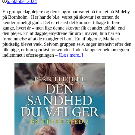
6. oktober 2024
En gruppe dagplejere og deres børn har været på tur tæt på Muleby
på Bornholm. Her har de bl.a. været på skovtur i et terræn de
kender rimeligt godt. Det er et sted det kommer tilbage til flere
gange, hvert år – men lige denne skovtur fik et andet udfald, end
den plejer. En af dagplejemødrene får uro i maven, hun har en
fornemmelse af at de mangler et barn. En af pigerne, Maria er
pludselig blevet væk. Selvom gruppen selv, søger intensivt efter den
lille pige, er hun sporløst forsvundet. Inden længe er hele omegnen
indlemmet i eftersøgningen –
[Læs mere..]