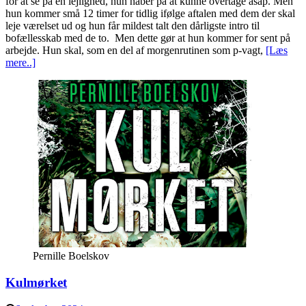
for at se på en lejlighed, hun håber på at kunne overtage asap. Men
hun kommer små 12 timer for tidlig ifølge aftalen med dem der skal
leje værelset ud og hun får mildest talt den dårligste intro til
bofællesskab med de to. Men dette gør at hun kommer for sent på
arbejde. Hun skal, som en del af morgenrutinen som p-vagt,
[Læs
mere..]
Pernille Boelskov
Kulmørket