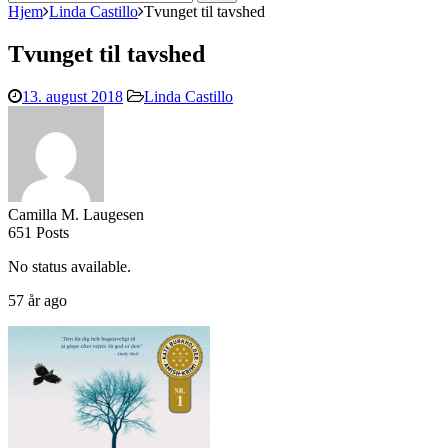
efter:
Hjem
Linda Castillo
Tvunget til tavshed
Tvunget til tavshed
13. august 2018
Linda Castillo
Camilla M. Laugesen
651 Posts
No status available.
57 år ago