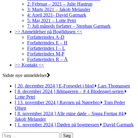
2: Februar – 2021 – Julie Hastrup
3: Marts 2021 – Jakob Melander
4: April 2021- David Garmark
5: Maj 2021 – Lotte Petri
7: Juli måneds forfatter – Stephan Garmark
>> Anmeldelser på Bogfidusen <<
Forfatterindex A-D
Forfatterindex E – H
Forfatterindex I – L
Forfatterindex M-P
Forfatterindex R – Å
>> Kontakt <<
Sidste nye anmeldelser
[ 20. december 2024 ]
E-Forseglet i blod
Lars Thomassen
[ 8. december 2024 ]
Ildmageren – # 4 Blodengel-serien
Lotte Petri
[ 13. november 2024 ]
Ravnen på Nørrebro
Tom Peder
Olsen
[ 8. november 2024 ]
Alle mine døde – Sigga Freitag #4
Jakob Melander
[ 1. november 2024 ]
Døden på bogmessen
David Garmark
Søg