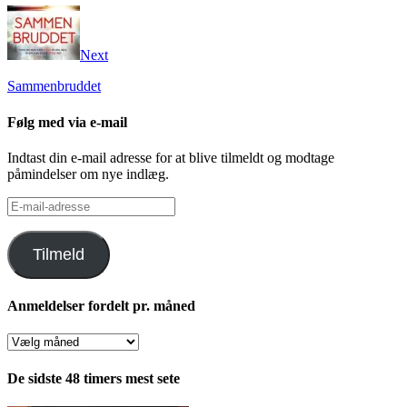
Next
Sammenbruddet
Følg med via e-mail
Indtast din e-mail adresse for at blive tilmeldt og modtage
påmindelser om nye indlæg.
E-
mail-
adresse
Tilmeld
Anmeldelser fordelt pr. måned
Anmeldelser
fordelt
pr.
De sidste 48 timers mest sete
måned