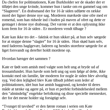
Da chefen for politistationen, Kate Burkholder ser de skader der er
tilføjet den unge kvinde, kommer hun i tanke om en gammel sag om
“Slagteren”. En drabsmand der for 16 år siden udførte en række
mord der ligner denne nye sag. Morderen mærkede sine ofre med er
romertal, som han ridsede ind i huden på maven af ofret og dette er
gentaget i denne nye drabssag. Det værste er at den oplysning ikke
kom frem for 16 år siden . Er morderen vendt tilbage ?
Kate kan ikke tro det – faktisk er hun sikker på, at hun selv sørgede
for at stoppe denne “slagter” for 16 år siden. Hun skød ham selv,
med faderens haglgevær, faderen og hendes storebror sørgede for at
liget forsvandt og derefter holdt mordene op.
Hvordan hænger det sammen ?
Kate er født som amish med valgte som helt ung at bryde ud af
trossamfundet. Hun havde som helt ung og som følge af dette, ikke
kontakt med sin familie, før moderen for nogle år siden blev alvorlig
syg. Ved den lejlighed blev Kate tilbudt jobbet som leder af
politistationen, idet hun har amish baggrund, og kender til deres
måde at tænke og agere på, er hun et perfekt forbindelsesled mellem
den “almindelig” engelske befolkning og disse specielle mennesker,
der for det meste holder sig forsigtigt selv.
“Tvunget til tavshed” er den første roman i serien om Kate