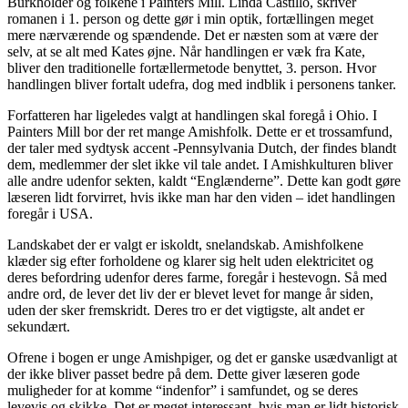
Burkholder og folkene i Painters Mill. Linda Castillo, skriver
romanen i 1. person og dette gør i min optik, fortællingen meget
mere nærværende og spændende. Det er næsten som at være der
selv, at se alt med Kates øjne. Når handlingen er væk fra Kate,
bliver den traditionelle fortællermetode benyttet, 3. person. Hvor
handlingen bliver fortalt udefra, dog med indblik i personens tanker.
Forfatteren har ligeledes valgt at handlingen skal foregå i Ohio. I
Painters Mill bor der ret mange Amishfolk. Dette er et trossamfund,
der taler med sydtysk accent -Pennsylvania Dutch, der findes blandt
dem, medlemmer der slet ikke vil tale andet. I Amishkulturen bliver
alle andre udenfor sekten, kaldt “Englænderne”. Dette kan godt gøre
læseren lidt forvirret, hvis ikke man har den viden – idet handlingen
foregår i USA.
Landskabet der er valgt er iskoldt, snelandskab. Amishfolkene
klæder sig efter forholdene og klarer sig helt uden elektricitet og
deres befordring udenfor deres farme, foregår i hestevogn. Så med
andre ord, de lever det liv der er blevet levet for mange år siden,
uden der sker fremskridt. Deres tro er det vigtigste, alt andet er
sekundært.
Ofrene i bogen er unge Amishpiger, og det er ganske usædvanligt at
der ikke bliver passet bedre på dem. Dette giver læseren gode
muligheder for at komme “indenfor” i samfundet, og se deres
levevis og skikke. Det er meget interessant, hvis man er lidt historisk