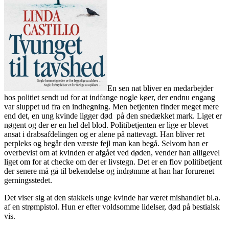
En sen nat bliver en medarbejder
hos politiet sendt ud for at indfange nogle køer, der endnu engang
var sluppet ud fra en indhegning. Men betjenten finder meget mere
end det, en ung kvinde ligger død på den snedækket mark. Liget er
nøgent og der er en hel del blod. Politibetjenten er lige er blevet
ansat i drabsafdelingen og er alene på nattevagt. Han bliver ret
perpleks og begår den værste fejl man kan begå. Selvom han er
overbevist om at kvinden er afgået ved døden, vender han alligevel
liget om for at checke om der er livstegn. Det er en flov politibetjent
der senere må gå til bekendelse og indrømme at han har forurenet
gerningsstedet.
Det viser sig at den stakkels unge kvinde har været mishandlet bl.a.
af en strømpistol. Hun er efter voldsomme lidelser, død på bestialsk
vis.