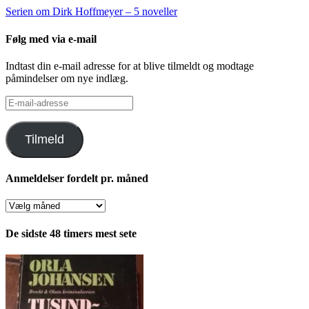
Serien om Dirk Hoffmeyer – 5 noveller
Følg med via e-mail
Indtast din e-mail adresse for at blive tilmeldt og modtage
påmindelser om nye indlæg.
E-
mail-
adresse
Tilmeld
Anmeldelser fordelt pr. måned
Anmeldelser
fordelt
pr.
De sidste 48 timers mest sete
måned