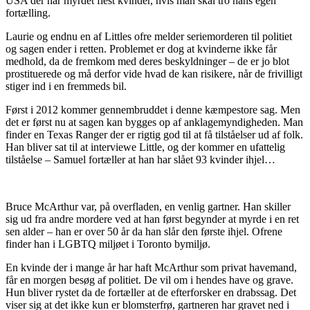
USA der har myrdet flest kvinder, hvis man skal tro hans egen
fortælling.
Laurie og endnu en af Littles ofre melder seriemorderen til politiet
og sagen ender i retten. Problemet er dog at kvinderne ikke får
medhold, da de fremkom med deres beskyldninger – de er jo blot
prostituerede og må derfor vide hvad de kan risikere, når de frivilligt
stiger ind i en fremmeds bil.
Først i 2012 kommer gennembruddet i denne kæmpestore sag. Men
det er først nu at sagen kan bygges op af anklagemyndigheden. Man
finder en Texas Ranger der er rigtig god til at få tilståelser ud af folk.
Han bliver sat til at interviewe Little, og der kommer en ufattelig
tilståelse – Samuel fortæller at han har slået 93 kvinder ihjel…
Bruce McArthur var, på overfladen, en venlig gartner. Han skiller
sig ud fra andre mordere ved at han først begynder at myrde i en ret
sen alder – han er over 50 år da han slår den første ihjel. Ofrene
finder han i LGBTQ miljøet i Toronto bymiljø.
En kvinde der i mange år har haft McArthur som privat havemand,
får en morgen besøg af politiet. De vil om i hendes have og grave.
Hun bliver rystet da de fortæller at de efterforsker en drabssag. Det
viser sig at det ikke kun er blomsterfrø, gartneren har gravet ned i