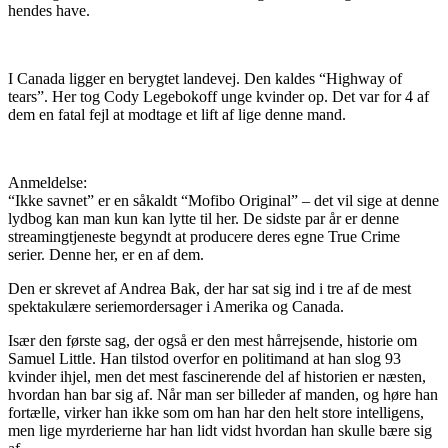
hendes have.
I Canada ligger en berygtet landevej. Den kaldes “Highway of
tears”. Her tog Cody Legebokoff unge kvinder op. Det var for 4 af
dem en fatal fejl at modtage et lift af lige denne mand.
Anmeldelse:
“Ikke savnet” er en såkaldt “Mofibo Original” – det vil sige at denne
lydbog kan man kun kan lytte til her. De sidste par år er denne
streamingtjeneste begyndt at producere deres egne True Crime
serier. Denne her, er en af dem.
Den er skrevet af Andrea Bak, der har sat sig ind i tre af de mest
spektakulære seriemordersager i Amerika og Canada.
Især den første sag, der også er den mest hårrejsende, historie om
Samuel Little. Han tilstod overfor en politimand at han slog 93
kvinder ihjel, men det mest fascinerende del af historien er næsten,
hvordan han bar sig af. Når man ser billeder af manden, og høre han
fortælle, virker han ikke som om han har den helt store intelligens,
men lige myrderierne har han lidt vidst hvordan han skulle bære sig