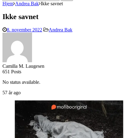
efter:
Hjem
Andrea Bak
Ikke savnet
Ikke savnet
8. november 2022
Andrea Bak
Camilla M. Laugesen
651 Posts
No status available.
57 år ago