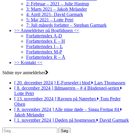
2: Februar – 2021 – Julie Hastrup
3: Marts 2021 – Jakob Melander
4: April 2021- David Garmark
5: Maj 2021 – Lotte Petri
7: Juli måneds forfatter – Stephan Garmark
>> Anmeldelser på Bogfidusen <<
Forfatterindex A-D
Forfatterindex E – H
Forfatterindex I – L
Forfatterindex M-P
Forfatterindex R – Å
>> Kontakt <<
Sidste nye anmeldelser
[ 20. december 2024 ]
E-Forseglet i blod
Lars Thomassen
[ 8. december 2024 ]
Ildmageren – # 4 Blodengel-serien
Lotte Petri
[ 13. november 2024 ]
Ravnen på Nørrebro
Tom Peder
Olsen
[ 8. november 2024 ]
Alle mine døde – Sigga Freitag #4
Jakob Melander
[ 1. november 2024 ]
Døden på bogmessen
David Garmark
Søg