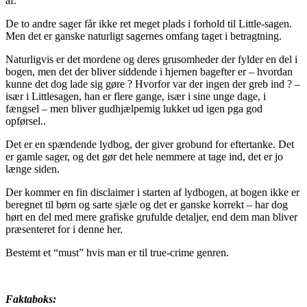
af.
De to andre sager får ikke ret meget plads i forhold til Little-sagen.
Men det er ganske naturligt sagernes omfang taget i betragtning.
Naturligvis er det mordene og deres grusomheder der fylder en del i
bogen, men det der bliver siddende i hjernen bagefter er – hvordan
kunne det dog lade sig gøre ? Hvorfor var der ingen der greb ind ? –
især i Littlesagen, han er flere gange, især i sine unge dage, i
fængsel – men bliver gudhjælpemig lukket ud igen pga god
opførsel..
Det er en spændende lydbog, der giver grobund for eftertanke. Det
er gamle sager, og det gør det hele nemmere at tage ind, det er jo
længe siden.
Der kommer en fin disclaimer i starten af lydbogen, at bogen ikke er
beregnet til børn og sarte sjæle og det er ganske korrekt – har dog
hørt en del med mere grafiske grufulde detaljer, end dem man bliver
præsenteret for i denne her.
Bestemt et “must” hvis man er til true-crime genren.
Faktaboks: