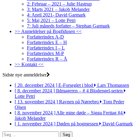
2: Februar – 2021 – Julie Hastrup
3: Marts 2021 – Jakob Melander
4: April 2021- David Garmark
5: Maj 2021 – Lotte Petri
7: Juli måneds forfatter – Stephan Garmark
>> Anmeldelser på Bogfidusen <<
Forfatterindex A-D
Forfatterindex E – H
Forfatterindex I – L
Forfatterindex M-P
Forfatterindex R – Å
>> Kontakt <<
Sidste nye anmeldelser
[ 20. december 2024 ]
E-Forseglet i blod
Lars Thomassen
[ 8. december 2024 ]
Ildmageren – # 4 Blodengel-serien
Lotte Petri
[ 13. november 2024 ]
Ravnen på Nørrebro
Tom Peder
Olsen
[ 8. november 2024 ]
Alle mine døde – Sigga Freitag #4
Jakob Melander
[ 1. november 2024 ]
Døden på bogmessen
David Garmark
Søg