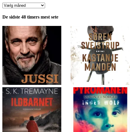
Anmeldelser
fordelt
pr.
De sidste 48 timers mest sete
måned