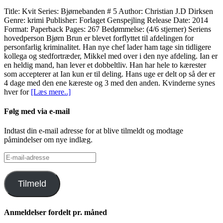
Title: Kvit Series: Bjørnebanden # 5 Author: Christian J.D Dirksen
Genre: krimi Publisher: Forlaget Genspejling Release Date: 2014
Format: Paperback Pages: 267 Bedømmelse: (4/6 stjerner) Seriens
hovedperson Bjørn Brun er blevet forflyttet til afdelingen for
personfarlig kriminalitet. Han nye chef lader ham tage sin tidligere
kollega og stedfortræder, Mikkel med over i den nye afdeling. Ian er
en heldig mand, han lever et dobbeltliv. Han har hele to kærester
som accepterer at Ian kun er til deling. Hans uge er delt op så der er
4 dage med den ene kæreste og 3 med den anden. Kvinderne synes
hver for
[Læs mere..]
Følg med via e-mail
Indtast din e-mail adresse for at blive tilmeldt og modtage
påmindelser om nye indlæg.
E-
mail-
adresse
Tilmeld
Anmeldelser fordelt pr. måned