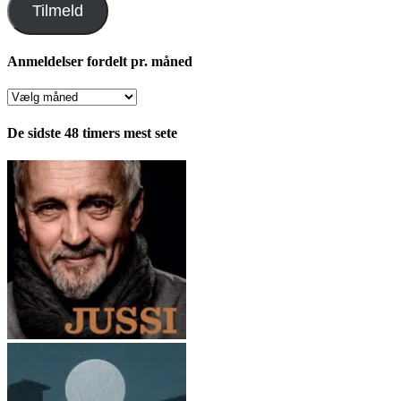
Tilmeld
Anmeldelser fordelt pr. måned
Anmeldelser
fordelt
pr.
De sidste 48 timers mest sete
måned