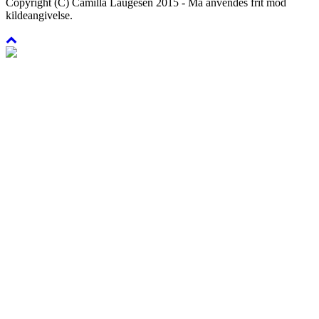
Copyright (C) Camilla Laugesen 2015 - Må anvendes frit mod
kildeangivelse.