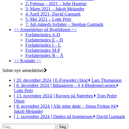
2: Februar – 2021 – Julie Hastrup
3: Marts 2021 – Jakob Melander
4: April 2021- David Garmark
5: Maj 2021 – Lotte Petri
7: Juli måneds forfatter – Stephan Garmark
>> Anmeldelser på Bogfidusen <<
Forfatterindex A-D
Forfatterindex E – H
Forfatterindex I – L
Forfatterindex M-P
Forfatterindex R – Å
>> Kontakt <<
Sidste nye anmeldelser
[ 20. december 2024 ]
E-Forseglet i blod
Lars Thomassen
[ 8. december 2024 ]
Ildmageren – # 4 Blodengel-serien
Lotte Petri
[ 13. november 2024 ]
Ravnen på Nørrebro
Tom Peder
Olsen
[ 8. november 2024 ]
Alle mine døde – Sigga Freitag #4
Jakob Melander
[ 1. november 2024 ]
Døden på bogmessen
David Garmark
Søg