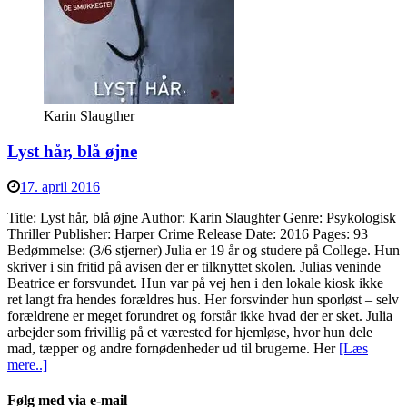
Karin Slaugther
Lyst hår, blå øjne
17. april 2016
Title: Lyst hår, blå øjne Author: Karin Slaughter Genre: Psykologisk
Thriller Publisher: Harper Crime Release Date: 2016 Pages: 93
Bedømmelse: (3/6 stjerner) Julia er 19 år og studere på College. Hun
skriver i sin fritid på avisen der er tilknyttet skolen. Julias veninde
Beatrice er forsvundet. Hun var på vej hen i den lokale kiosk ikke
ret langt fra hendes forældres hus. Her forsvinder hun sporløst – selv
forældrene er meget forundret og forstår ikke hvad der er sket. Julia
arbejder som frivillig på et værested for hjemløse, hvor hun dele
mad, tæpper og andre fornødenheder ud til brugerne. Her
[Læs
mere..]
Følg med via e-mail