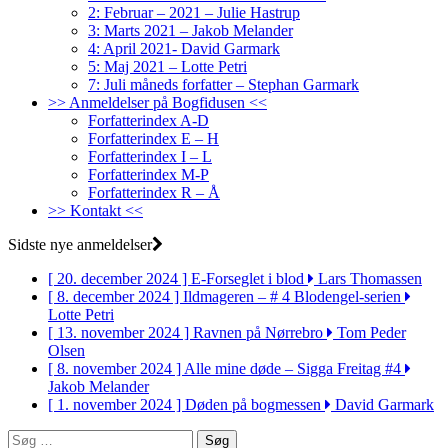
2: Februar – 2021 – Julie Hastrup
3: Marts 2021 – Jakob Melander
4: April 2021- David Garmark
5: Maj 2021 – Lotte Petri
7: Juli måneds forfatter – Stephan Garmark
>> Anmeldelser på Bogfidusen <<
Forfatterindex A-D
Forfatterindex E – H
Forfatterindex I – L
Forfatterindex M-P
Forfatterindex R – Å
>> Kontakt <<
Sidste nye anmeldelser
[ 20. december 2024 ]
E-Forseglet i blod
Lars Thomassen
[ 8. december 2024 ]
Ildmageren – # 4 Blodengel-serien
Lotte Petri
[ 13. november 2024 ]
Ravnen på Nørrebro
Tom Peder
Olsen
[ 8. november 2024 ]
Alle mine døde – Sigga Freitag #4
Jakob Melander
[ 1. november 2024 ]
Døden på bogmessen
David Garmark
Søg