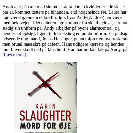
Andrea er på cafe med sin mor Laura. De to kvinder er i de sidste
par år, kommet tættere på hinanden, end nogensinde før. Laura har
lige været igennem et kræftforløb, hvor Andy(Andrea) har være
med hele vejen. Idet datteren lige kommer fra sit arbejde af, har hun
stadig sin uniform på. Andy arbejder på byens alarmcentral, og
hendes arbejdstøj, ligner til forveksling en politiuniform. En pudsig
udseende ung mand, Jonas Helsinger, gennemfører en overraskende
men brutal massakre på cafeen. Hans tidligere kæreste og hendes
mor bliver skudt ned på klos hold. Han har nu fået kik på Andy, på
[Læs mere..]