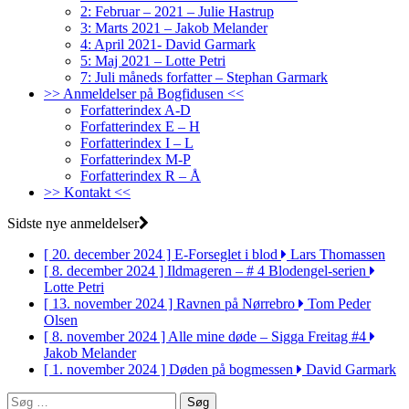
2: Februar – 2021 – Julie Hastrup
3: Marts 2021 – Jakob Melander
4: April 2021- David Garmark
5: Maj 2021 – Lotte Petri
7: Juli måneds forfatter – Stephan Garmark
>> Anmeldelser på Bogfidusen <<
Forfatterindex A-D
Forfatterindex E – H
Forfatterindex I – L
Forfatterindex M-P
Forfatterindex R – Å
>> Kontakt <<
Sidste nye anmeldelser
[ 20. december 2024 ]
E-Forseglet i blod
Lars Thomassen
[ 8. december 2024 ]
Ildmageren – # 4 Blodengel-serien
Lotte Petri
[ 13. november 2024 ]
Ravnen på Nørrebro
Tom Peder
Olsen
[ 8. november 2024 ]
Alle mine døde – Sigga Freitag #4
Jakob Melander
[ 1. november 2024 ]
Døden på bogmessen
David Garmark
Søg