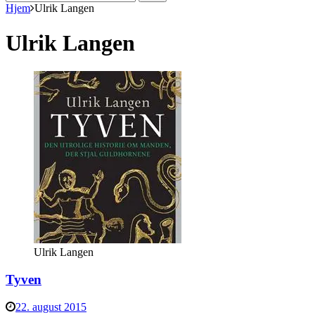
efter:
Hjem
Ulrik Langen
Ulrik Langen
Ulrik Langen
Tyven
22. august 2015