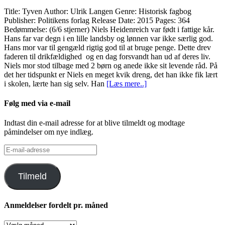
Title: Tyven Author: Ulrik Langen Genre: Historisk fagbog
Publisher: Politikens forlag Release Date: 2015 Pages: 364
Bedømmelse: (6/6 stjerner) Niels Heidenreich var født i fattige kår.
Hans far var degn i en lille landsby og lønnen var ikke særlig god.
Hans mor var til gengæld rigtig god til at bruge penge. Dette drev
faderen til drikfældighed og en dag forsvandt han ud af deres liv.
Niels mor stod tilbage med 2 børn og anede ikke sit levende råd. På
det her tidspunkt er Niels en meget kvik dreng, det han ikke fik lært
i skolen, lærte han sig selv. Han
[Læs mere..]
Følg med via e-mail
Indtast din e-mail adresse for at blive tilmeldt og modtage
påmindelser om nye indlæg.
E-
mail-
adresse
Tilmeld
Anmeldelser fordelt pr. måned
Anmeldelser