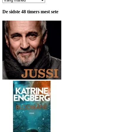
fordelt
pr.
De sidste 48 timers mest sete
måned