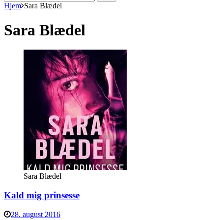
efter:
Hjem
Sara Blædel
Sara Blædel
Sara Blædel
Kald mig prinsesse
28. august 2016