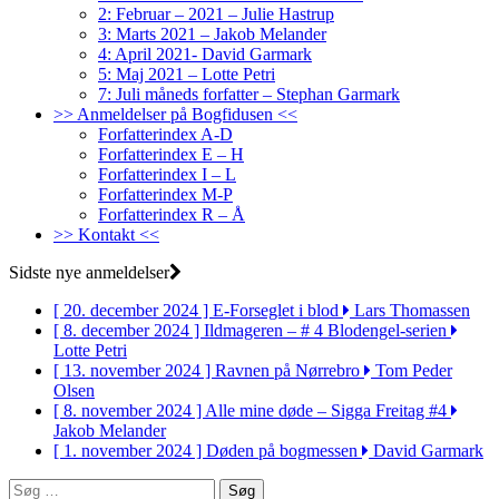
2: Februar – 2021 – Julie Hastrup
3: Marts 2021 – Jakob Melander
4: April 2021- David Garmark
5: Maj 2021 – Lotte Petri
7: Juli måneds forfatter – Stephan Garmark
>> Anmeldelser på Bogfidusen <<
Forfatterindex A-D
Forfatterindex E – H
Forfatterindex I – L
Forfatterindex M-P
Forfatterindex R – Å
>> Kontakt <<
Sidste nye anmeldelser
[ 20. december 2024 ]
E-Forseglet i blod
Lars Thomassen
[ 8. december 2024 ]
Ildmageren – # 4 Blodengel-serien
Lotte Petri
[ 13. november 2024 ]
Ravnen på Nørrebro
Tom Peder
Olsen
[ 8. november 2024 ]
Alle mine døde – Sigga Freitag #4
Jakob Melander
[ 1. november 2024 ]
Døden på bogmessen
David Garmark
Søg