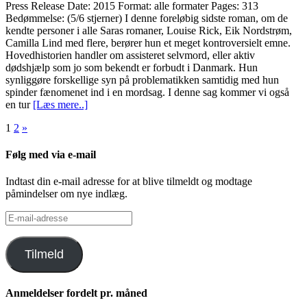
Press Release Date: 2015 Format: alle formater Pages: 313
Bedømmelse: (5/6 stjerner) I denne foreløbig sidste roman, om de
kendte personer i alle Saras romaner, Louise Rick, Eik Nordstrøm,
Camilla Lind med flere, berører hun et meget kontroversielt emne.
Hovedhistorien handler om assisteret selvmord, eller aktiv
dødshjælp som jo som bekendt er forbudt i Danmark. Hun
synliggøre forskellige syn på problematikken samtidig med hun
spinder fænomenet ind i en mordsag. I denne sag kommer vi også
en tur
[Læs mere..]
Indlægsinddeling
1
2
»
Følg med via e-mail
Indtast din e-mail adresse for at blive tilmeldt og modtage
påmindelser om nye indlæg.
E-
mail-
adresse
Tilmeld
Anmeldelser fordelt pr. måned