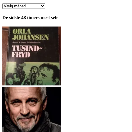
Anmeldelser
fordelt
pr.
De sidste 48 timers mest sete
måned