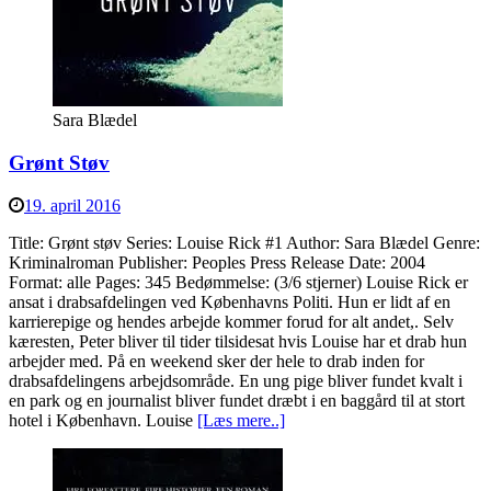
Sara Blædel
Grønt Støv
19. april 2016
Title: Grønt støv Series: Louise Rick #1 Author: Sara Blædel Genre:
Kriminalroman Publisher: Peoples Press Release Date: 2004
Format: alle Pages: 345 Bedømmelse: (3/6 stjerner) Louise Rick er
ansat i drabsafdelingen ved Københavns Politi. Hun er lidt af en
karrierepige og hendes arbejde kommer forud for alt andet,. Selv
kæresten, Peter bliver til tider tilsidesat hvis Louise har et drab hun
arbejder med. På en weekend sker der hele to drab inden for
drabsafdelingens arbejdsområde. En ung pige bliver fundet kvalt i
en park og en journalist bliver fundet dræbt i en baggård til at stort
hotel i København. Louise
[Læs mere..]