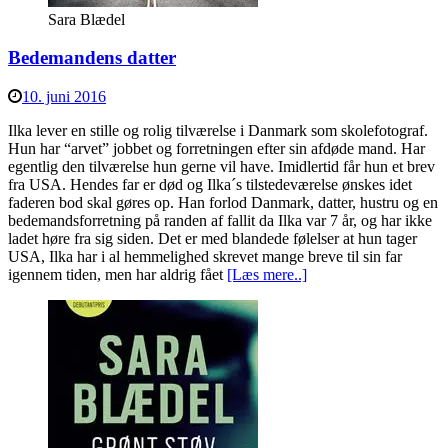
Sara Blædel
Bedemandens datter
10. juni 2016
Ilka lever en stille og rolig tilværelse i Danmark som skolefotograf.
Hun har “arvet” jobbet og forretningen efter sin afdøde mand. Har
egentlig den tilværelse hun gerne vil have. Imidlertid får hun et brev
fra USA. Hendes far er død og Ilka´s tilstedeværelse ønskes idet
faderen bod skal gøres op. Han forlod Danmark, datter, hustru og en
bedemandsforretning på randen af fallit da Ilka var 7 år, og har ikke
ladet høre fra sig siden. Det er med blandede følelser at hun tager
USA, Ilka har i al hemmelighed skrevet mange breve til sin far
igennem tiden, men har aldrig fået
[Læs mere..]