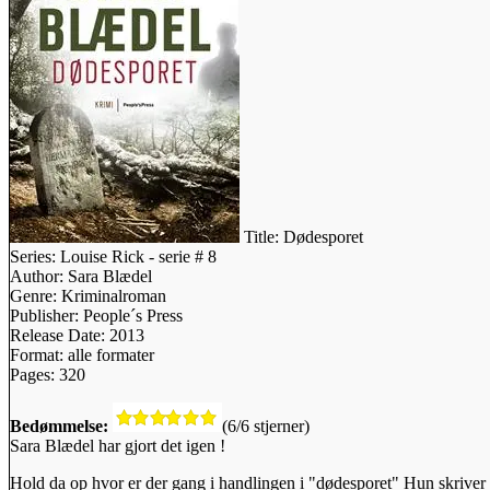
Title:
Dødesporet
Series:
Louise Rick - serie # 8
Author:
Sara Blædel
Genre:
Kriminalroman
Publisher:
People´s Press
Release Date:
2013
Format:
alle formater
Pages:
320
Bedømmelse:
(6/6 stjerner)
Sara Blædel har gjort det igen !
Hold da op hvor er der gang i handlingen i "dødesporet" Hun skriver r