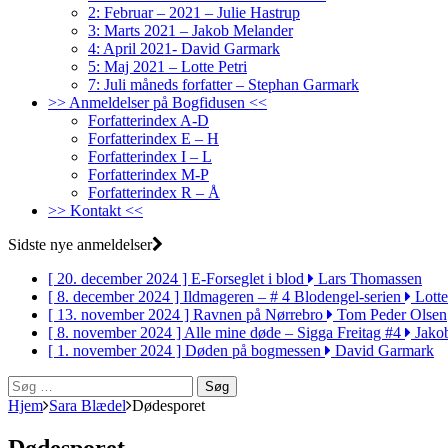
2: Februar – 2021 – Julie Hastrup
3: Marts 2021 – Jakob Melander
4: April 2021- David Garmark
5: Maj 2021 – Lotte Petri
7: Juli måneds forfatter – Stephan Garmark
>> Anmeldelser på Bogfidusen <<
Forfatterindex A-D
Forfatterindex E – H
Forfatterindex I – L
Forfatterindex M-P
Forfatterindex R – Å
>> Kontakt <<
Sidste nye anmeldelser
[ 20. december 2024 ]
E-Forseglet i blod
Lars Thomassen
[ 8. december 2024 ]
Ildmageren – # 4 Blodengel-serien
Lotte
[ 13. november 2024 ]
Ravnen på Nørrebro
Tom Peder Olsen
[ 8. november 2024 ]
Alle mine døde – Sigga Freitag #4
Jako
[ 1. november 2024 ]
Døden på bogmessen
David Garmark
Søg
efter:
Hjem
Sara Blædel
Dødesporet