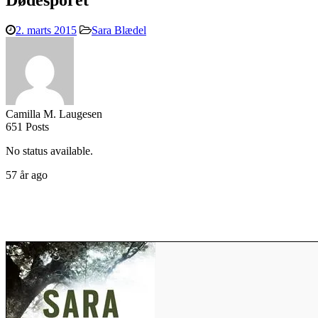
Dødesporet
2. marts 2015
Sara Blædel
Camilla M. Laugesen
651 Posts
No status available.
57 år ago