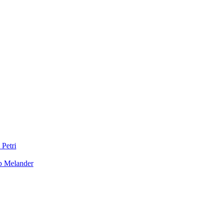
 Petri
b Melander