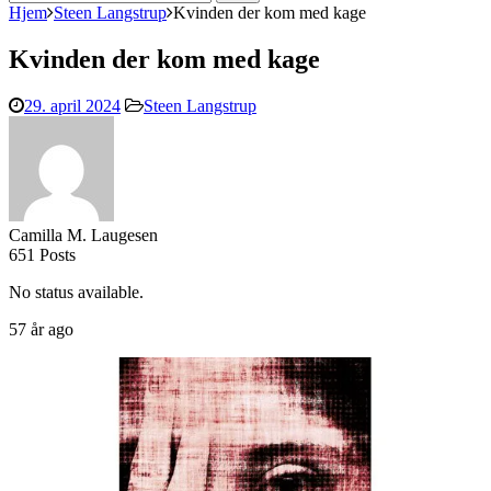
efter:
Hjem
Steen Langstrup
Kvinden der kom med kage
Kvinden der kom med kage
29. april 2024
Steen Langstrup
Camilla M. Laugesen
651 Posts
No status available.
57 år ago