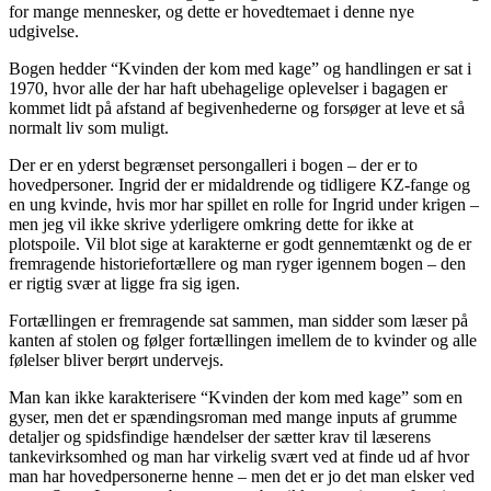
for mange mennesker, og dette er hovedtemaet i denne nye
udgivelse.
Bogen hedder “Kvinden der kom med kage” og handlingen er sat i
1970, hvor alle der har haft ubehagelige oplevelser i bagagen er
kommet lidt på afstand af begivenhederne og forsøger at leve et så
normalt liv som muligt.
Der er en yderst begrænset persongalleri i bogen – der er to
hovedpersoner. Ingrid der er midaldrende og tidligere KZ-fange og
en ung kvinde, hvis mor har spillet en rolle for Ingrid under krigen –
men jeg vil ikke skrive yderligere omkring dette for ikke at
plotspoile. Vil blot sige at karakterne er godt gennemtænkt og de er
fremragende historiefortællere og man ryger igennem bogen – den
er rigtig svær at ligge fra sig igen.
Fortællingen er fremragende sat sammen, man sidder som læser på
kanten af stolen og følger fortællingen imellem de to kvinder og alle
følelser bliver berørt undervejs.
Man kan ikke karakterisere “Kvinden der kom med kage” som en
gyser, men det er spændingsroman med mange inputs af grumme
detaljer og spidsfindige hændelser der sætter krav til læserens
tankevirksomhed og man har virkelig svært ved at finde ud af hvor
man har hovedpersonerne henne – men det er jo det man elsker ved