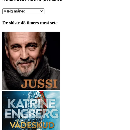
Anmeldelser
fordelt
pr.
De sidste 48 timers mest sete
måned