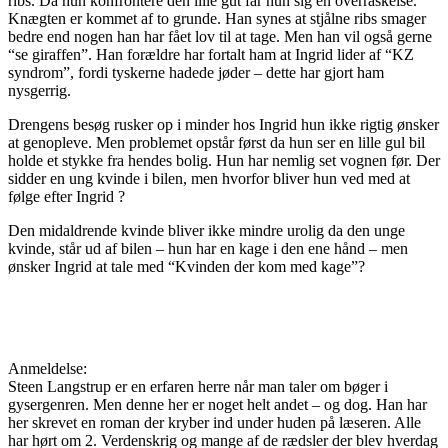
ribs. Da hun konfrontere den lille gut får hun sig en overraskelse.
Knægten er kommet af to grunde. Han synes at stjålne ribs smager
bedre end nogen han har fået lov til at tage. Men han vil også gerne
“se giraffen”. Han forældre har fortalt ham at Ingrid lider af “KZ
syndrom”, fordi tyskerne hadede jøder – dette har gjort ham
nysgerrig.
Drengens besøg rusker op i minder hos Ingrid hun ikke rigtig ønsker
at genopleve. Men problemet opstår først da hun ser en lille gul bil
holde et stykke fra hendes bolig. Hun har nemlig set vognen før. Der
sidder en ung kvinde i bilen, men hvorfor bliver hun ved med at
følge efter Ingrid ?
Den midaldrende kvinde bliver ikke mindre urolig da den unge
kvinde, står ud af bilen – hun har en kage i den ene hånd – men
ønsker Ingrid at tale med “Kvinden der kom med kage”?
Anmeldelse:
Steen Langstrup er en erfaren herre når man taler om bøger i
gysergenren. Men denne her er noget helt andet – og dog. Han har
her skrevet en roman der kryber ind under huden på læseren. Alle
har hørt om 2. Verdenskrig og mange af de rædsler der blev hverdag