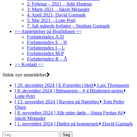
2: Februar – 2021 – Julie Hastrup
3: Marts 2021 – Jakob Melander
4: April 2021- David Garmark
5: Maj 2021 – Lotte Petri
7: Juli måneds forfatter – Stephan Garmark
>> Anmeldelser på Bogfidusen <<
Forfatterindex A-D
Forfatterindex E – H
Forfatterindex I – L
Forfatterindex M-P
Forfatterindex R – Å
>> Kontakt <<
Sidste nye anmeldelser
[ 20. december 2024 ]
E-Forseglet i blod
Lars Thomassen
[ 8. december 2024 ]
Ildmageren – # 4 Blodengel-serien
Lotte Petri
[ 13. november 2024 ]
Ravnen på Nørrebro
Tom Peder
Olsen
[ 8. november 2024 ]
Alle mine døde – Sigga Freitag #4
Jakob Melander
[ 1. november 2024 ]
Døden på bogmessen
David Garmark
Søg