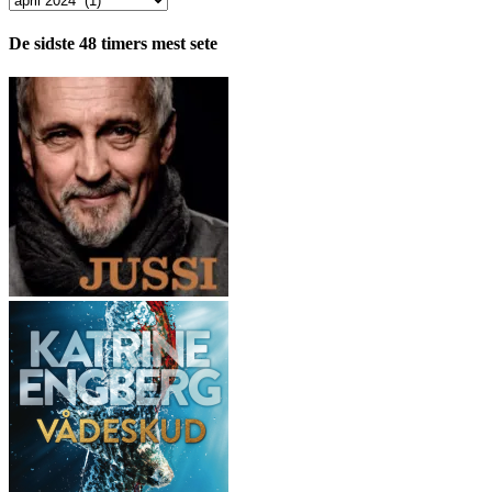
fordelt
pr.
De sidste 48 timers mest sete
måned