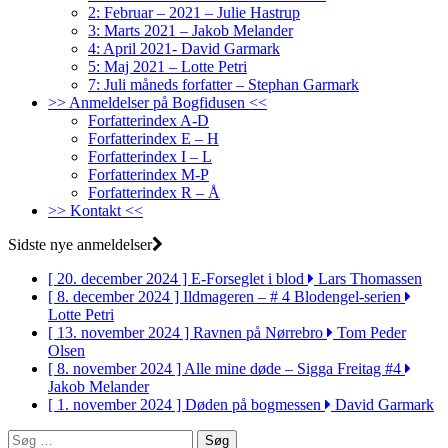
2: Februar – 2021 – Julie Hastrup
3: Marts 2021 – Jakob Melander
4: April 2021- David Garmark
5: Maj 2021 – Lotte Petri
7: Juli måneds forfatter – Stephan Garmark
>> Anmeldelser på Bogfidusen <<
Forfatterindex A-D
Forfatterindex E – H
Forfatterindex I – L
Forfatterindex M-P
Forfatterindex R – Å
>> Kontakt <<
Sidste nye anmeldelser
[ 20. december 2024 ]
E-Forseglet i blod
Lars Thomassen
[ 8. december 2024 ]
Ildmageren – # 4 Blodengel-serien
Lotte Petri
[ 13. november 2024 ]
Ravnen på Nørrebro
Tom Peder
Olsen
[ 8. november 2024 ]
Alle mine døde – Sigga Freitag #4
Jakob Melander
[ 1. november 2024 ]
Døden på bogmessen
David Garmark
Søg