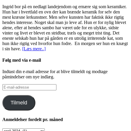
Ingrid bor på en nedlagt landejendom og ernære sig som keramiker.
Hun har i hvertfald en ovn der kan brænde keramik for selv den
mest kræsne lerkunstner. Men selve kunsten har faktisk ikke rigtig
hendes interesse. Noget skal man jo leve af. Hun er for nylig blevet
alene, efter at hendes sambo har været ude for en ulykke, sidste
vinter og livet er blevet en stridbar, træls og meget trist ting. Det
eneste selskab hun har på gården er en utrolig irriterende kat, som
hun ikke rigtig ved hvorfor hun fodre. En morgen ser hun en knægt
i sin have.
[Læs mere..]
Følg med via e-mail
Indtast din e-mail adresse for at blive tilmeldt og modtage
påmindelser om nye indlæg.
E-
mail-
adresse
Tilmeld
Anmeldelser fordelt pr. måned
Anmeldelser