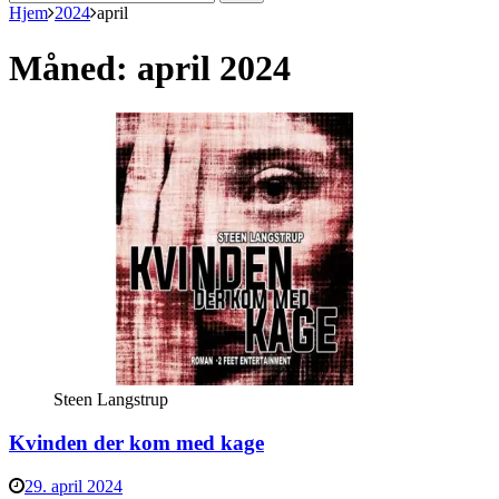
efter:
Hjem
2024
april
Måned:
april 2024
Steen Langstrup
Kvinden der kom med kage
29. april 2024