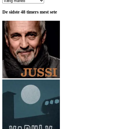
Anmeldelser
fordelt
pr.
De sidste 48 timers mest sete
måned