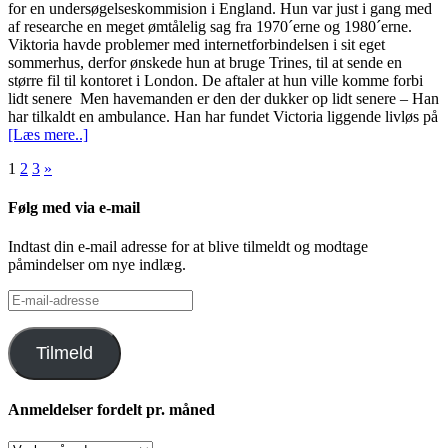
for en undersøgelseskommision i England. Hun var just i gang med
af researche en meget ømtålelig sag fra 1970´erne og 1980´erne.
Viktoria havde problemer med internetforbindelsen i sit eget
sommerhus, derfor ønskede hun at bruge Trines, til at sende en
større fil til kontoret i London. De aftaler at hun ville komme forbi
lidt senere Men havemanden er den der dukker op lidt senere – Han
har tilkaldt en ambulance. Han har fundet Victoria liggende livløs på
[Læs mere..]
Indlægsinddeling
1
2
3
»
Følg med via e-mail
Indtast din e-mail adresse for at blive tilmeldt og modtage
påmindelser om nye indlæg.
E-
mail-
adresse
Tilmeld
Anmeldelser fordelt pr. måned