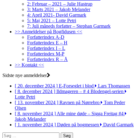
2: Februar – 2021 – Julie Hastrup
3: Marts 2021 – Jakob Melander
4: April 2021- David Garmark
5: Maj 2021 – Lotte Petri
7: Juli måneds forfatter – Stephan Garmark
>> Anmeldelser på Bogfidusen <<
Forfatterindex A-D
Forfatterindex E – H
Forfatterindex I – L
Forfatterindex M-P
Forfatterindex R – Å
>> Kontakt <<
Sidste nye anmeldelser
[ 20. december 2024 ]
E-Forseglet i blod
Lars Thomassen
[ 8. december 2024 ]
Ildmageren – # 4 Blodengel-serien
Lotte Petri
[ 13. november 2024 ]
Ravnen på Nørrebro
Tom Peder
Olsen
[ 8. november 2024 ]
Alle mine døde – Sigga Freitag #4
Jakob Melander
[ 1. november 2024 ]
Døden på bogmessen
David Garmark
Søg