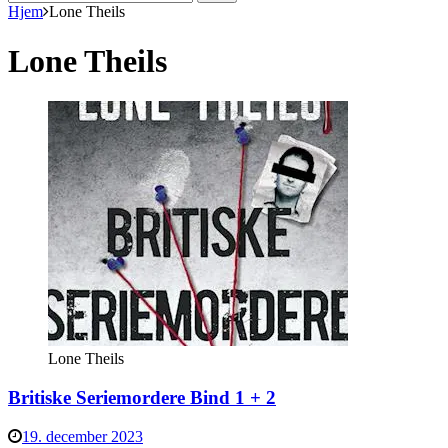
efter:
Hjem
Lone Theils
Lone Theils
Lone Theils
Britiske Seriemordere Bind 1 + 2
19. december 2023