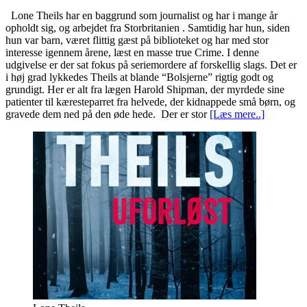
Lone Theils har en baggrund som journalist og har i mange år
opholdt sig, og arbejdet fra Storbritanien . Samtidig har hun, siden
hun var barn, været flittig gæst på biblioteket og har med stor
interesse igennem årene, læst en masse true Crime. I denne
udgivelse er der sat fokus på seriemordere af forskellig slags. Det er
i høj grad lykkedes Theils at blande “Bolsjerne” rigtig godt og
grundigt. Her er alt fra lægen Harold Shipman, der myrdede sine
patienter til kæresteparret fra helvede, der kidnappede små børn, og
gravede dem ned på den øde hede. Der er stor
[Læs mere..]