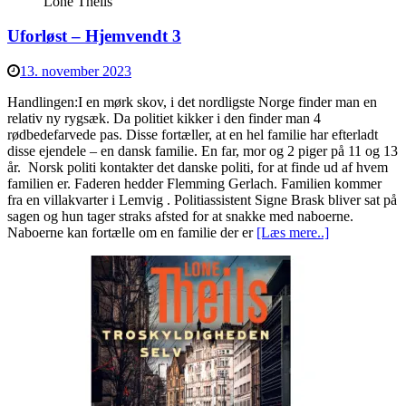
Lone Theils
Uforløst – Hjemvendt 3
13. november 2023
Handlingen:I en mørk skov, i det nordligste Norge finder man en
relativ ny rygsæk. Da politiet kikker i den finder man 4
rødbedefarvede pas. Disse fortæller, at en hel familie har efterladt
disse ejendele – en dansk familie. En far, mor og 2 piger på 11 og 13
år. Norsk politi kontakter det danske politi, for at finde ud af hvem
familien er. Faderen hedder Flemming Gerlach. Familien kommer
fra en villakvarter i Lemvig . Politiassistent Signe Brask bliver sat på
sagen og hun tager straks afsted for at snakke med naboerne.
Naboerne kan fortælle om en familie der er
[Læs mere..]