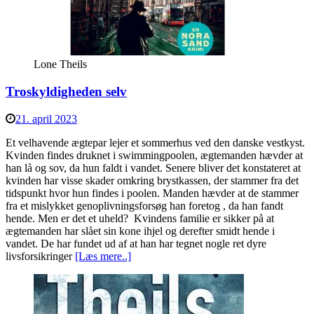
Lone Theils
Troskyldigheden selv
21. april 2023
Et velhavende ægtepar lejer et sommerhus ved den danske vestkyst.
Kvinden findes druknet i swimmingpoolen, ægtemanden hævder at
han lå og sov, da hun faldt i vandet. Senere bliver det konstateret at
kvinden har visse skader omkring brystkassen, der stammer fra det
tidspunkt hvor hun findes i poolen. Manden hævder at de stammer
fra et mislykket genoplivningsforsøg han foretog , da han fandt
hende. Men er det et uheld? Kvindens familie er sikker på at
ægtemanden har slået sin kone ihjel og derefter smidt hende i
vandet. De har fundet ud af at han har tegnet nogle ret dyre
livsforsikringer
[Læs mere..]