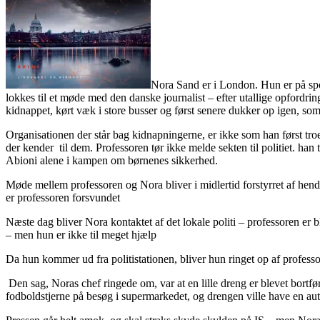
Nora Sand er i London. Hun er på spor
lokkes til et møde med den danske journalist – efter utallige opfordrin
kidnappet, kørt væk i store busser og først senere dukker op igen, som 
Organisationen der står bag kidnapningerne, er ikke som han først tr
der kender til dem. Professoren tør ikke melde sekten til politiet. han 
Abioni alene i kampen om børnenes sikkerhed.
Møde mellem professoren og Nora bliver i midlertid forstyrret af hend
er professoren forsvundet
Næste dag bliver Nora kontaktet af det lokale politi – professoren er 
– men hun er ikke til meget hjælp
Da hun kommer ud fra politistationen, bliver hun ringet op af professor
Den sag, Noras chef ringede om, var at en lille dreng er blevet bortf
fodboldstjerne på besøg i supermarkedet, og drengen ville have en aut