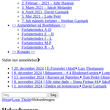
2: Februar – 2021 – Julie Hastrup
3: Marts 2021 – Jakob Melander
4: April 2021- David Garmark
5: Maj 2021 – Lotte Petri
7: Juli måneds forfatter – Stephan Garmark
>> Anmeldelser på Bogfidusen <<
Forfatterindex A-D
Forfatterindex E – H
Forfatterindex I – L
Forfatterindex M-P
Forfatterindex R – Å
>> Kontakt <<
Sidste nye anmeldelser
[ 20. december 2024 ]
E-Forseglet i blod
Lars Thomassen
[ 8. december 2024 ]
Ildmageren – # 4 Blodengel-serien
Lotte
[ 13. november 2024 ]
Ravnen på Nørrebro
Tom Peder Olsen
[ 8. november 2024 ]
Alle mine døde – Sigga Freitag #4
Jako
[ 1. november 2024 ]
Døden på bogmessen
David Garmark
Søg
efter:
Hjem
Lone Theils
Heksedrengen