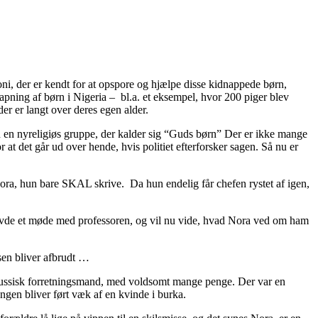
oni, der er kendt for at opspore og hjælpe disse kidnappede børn,
pning af børn i Nigeria – bl.a. et eksempel, hvor
200 piger blev
er er langt over deres egen alder.
d en nyreligiøs gruppe, der kalder sig “Guds børn” Der er ikke mange
r at det går ud over hende, hvis politiet efterforsker sagen. Så nu er
Nora, hun bare SKAL skrive. Da hun endelig får chefen rystet af igen,
st havde et møde med professoren, og vil nu vide, hvad Nora ved om ham
lsen bliver afbrudt …
er russisk forretningsmand, med voldsomt mange penge. Der var en
ngen bliver ført væk af en kvinde i burka.