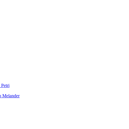
 Petri
b Melander