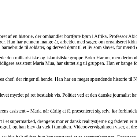
et af en historie, der omhandler bortførte børn i Afrika. Professor Abi
ger.
Han har gennem mange år, arbejdet med sager, om organiseret kidna
barnebrude til soldater, og derved dømt til et liv som slaver, for mænd d
oede den militaristiske og islamistiske gruppe Boko Haram, men derimo
tidligere assistent Maria Mua, har sluttet sig til gruppen. Han er bange fo
es chef, der ringer til hende. Han har en meget spændende historie til 
blevet myrdet på ret bestialsk vis. Politiet ved at den danske journali
ens assistent – Maria når dårlig at få præsenteret sig selv, før forbinde
ørt i et supermarked, drengens mor er dansk realitystjerne og faderen 
ograf, og han blev da væk i tumulten. Videoovervågningen viser, at dre