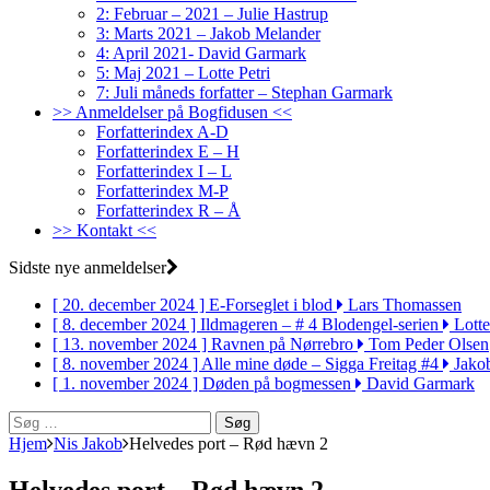
2: Februar – 2021 – Julie Hastrup
3: Marts 2021 – Jakob Melander
4: April 2021- David Garmark
5: Maj 2021 – Lotte Petri
7: Juli måneds forfatter – Stephan Garmark
>> Anmeldelser på Bogfidusen <<
Forfatterindex A-D
Forfatterindex E – H
Forfatterindex I – L
Forfatterindex M-P
Forfatterindex R – Å
>> Kontakt <<
Sidste nye anmeldelser
[ 20. december 2024 ]
E-Forseglet i blod
Lars Thomassen
[ 8. december 2024 ]
Ildmageren – # 4 Blodengel-serien
Lotte
[ 13. november 2024 ]
Ravnen på Nørrebro
Tom Peder Olsen
[ 8. november 2024 ]
Alle mine døde – Sigga Freitag #4
Jako
[ 1. november 2024 ]
Døden på bogmessen
David Garmark
Søg
efter:
Hjem
Nis Jakob
Helvedes port – Rød hævn 2