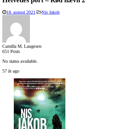
Helvedes port – Rød hævn 2
18. august 2021
Nis Jakob
Camilla M. Laugesen
651 Posts
No status available.
57 år ago