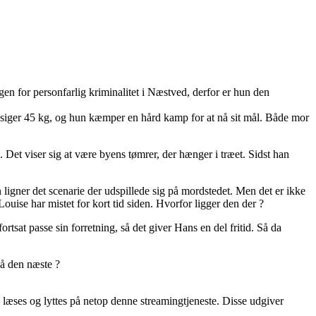
ngen for personfarlig kriminalitet i Næstved, derfor er hun den
ten siger 45 kg, og hun kæmper en hård kamp for at nå sit mål. Både mor
Det viser sig at være byens tømrer, der hænger i træet. Sidst han
igner det scenarie der udspillede sig på mordstedet. Men det er ikke
uise har mistet for kort tid siden. Hvorfor ligger den der ?
sat passe sin forretning, så det giver Hans en del fritid. Så da
så den næste ?
 læses og lyttes på netop denne streamingtjeneste. Disse udgiver