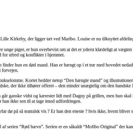
i Lille Kirkeby, der ligger tæt ved Maribo. Louise er nu tilknyttet afdeli
ndre unge piger, er hun overbevist om at det er yderst klædeligt at væg
d for ufred og konflikter i hjemmet.
en finder hun en død mand. Han er hængt op i et træ med hovedet nedad. 
 forvejen.
 bukselomme. Kortet hedder netop “Den hængte mand” og illustrationen l
ske, der ikke tilhører offeret – den minder unægtelig om den handske Lo
r ganske vidst og kærester lidt med Dagny på grillen, men hun skal fort
r han ikke sen til at tage imod udfordringen.
efar dø på så teatralsk vis ? Er han den eneste ? hvis ikke, hvem bliver 
l af serien “Rød hævn”. Serien er en såkaldt “Mofibo Original” der kan