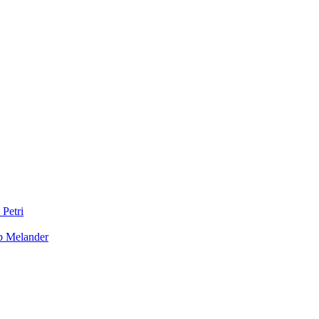
 Petri
b Melander