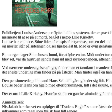
Politibetjent Louise Andersen er flyttet ind hos søsteren, der er præst 
nærmeste til at se på et mord, begået i netop Lille Kirkeby.
Louise har en niece, Stine lider af en spiseforstyrrelse, som en del a
og moster, står på sidelinjen og ser hjælpeløst til. Mad er evig genstan
En morgen tager Stine husets hund, for at løbe en tur. Midt under tur
blev set, var da hustruen sendte ham ud med skraldespanden, aftenen i
Ved nærmere undersøgelse af liget, finder man et tarotkort i mandens
det eneste underlige man finder på på åstedet. Man finder også en hand
Den pensionerede politimand Hans Schmidt går og keder sig lidt. Han gå
Louise beder Hans om hjælp med efterforskningen, lidt i det skjulte, e
Der er uro i Lille Kirkeby. Hvorfor skulle en ganske almindelig famili
Anmeldelsen:
Nis Jakob har skrevet en opfølger til “Dødens Engle” som er første de
udkommer som regel som fysisk bog lidt senere.