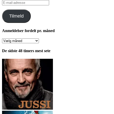
E-
mail-
adresse
Tilmeld
Anmeldelser fordelt pr. måned
Anmeldelser
fordelt
pr.
De sidste 48 timers mest sete
måned