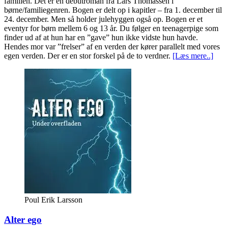
familien. Det er en debutroman fra Lars Thomassen i
børne/familiegenren. Bogen er delt op i kapitler – fra 1. december til
24. december. Men så holder julehyggen også op. Bogen er et
eventyr for børn mellem 6 og 13 år. Du følger en teenagerpige som
finder ud af at hun har en ”gave” hun ikke vidste hun havde.
Hendes mor var ”frelser” af en verden der kører parallelt med vores
egen verden. Der er en stor forskel på de to verdner.
[Læs mere..]
Poul Erik Larsson
Alter ego