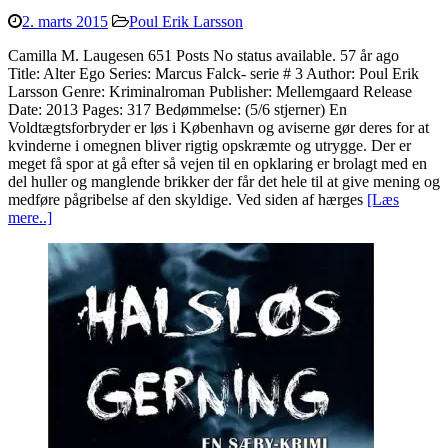
2. marts 2015
Poul Erik Larsson
Camilla M. Laugesen 651 Posts No status available. 57 år ago
Title: Alter Ego Series: Marcus Falck- serie # 3 Author: Poul Erik
Larsson Genre: Kriminalroman Publisher: Mellemgaard Release
Date: 2013 Pages: 317 Bedømmelse: (5/6 stjerner) En
Voldtægtsforbryder er løs i København og aviserne gør deres for at
kvinderne i omegnen bliver rigtig opskræmte og utrygge. Der er
meget få spor at gå efter så vejen til en opklaring er brolagt med en
del huller og manglende brikker der får det hele til at give mening og
medføre pågribelse af den skyldige. Ved siden af hærges
[Læs
mere..]