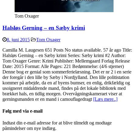
Tom Oxager
Halsløs Gerning – en Sæby krimi
8. juni 2015
Tom Oxager
Camilla M. Laugesen 651 Posts No status available. 57 år ago Title:
Halsløs Gerning – en Sæby krimi Series: Sæby krimi #2 Author:
Tom Oxager Genre: Krimi Publisher: Mellemgaard Forlag Release
Date: 2015 Format: Alle Pages: 221 Bedømmelse: (4/6 stjerner)
Denne bog er genial som sommerferielæsning. Det er nr 2 i en serie
der foregår i den lille by Sæby i Nordjylland. Den lille politistation
kommer på arbejde, da en af byens bumser, en enlig, drikfældig og
usoigneret midaldrende mand, findes på det lokale bibliotek med
brækket hals, en tidlig morgen. Overvågningskameraet viser at
gerningsmanden er en mand i camouflagedragt
[Læs mere..]
Følg med via e-mail
Indtast din e-mail adresse for at blive tilmeldt og modtage
påmindelser om nye indlæg.