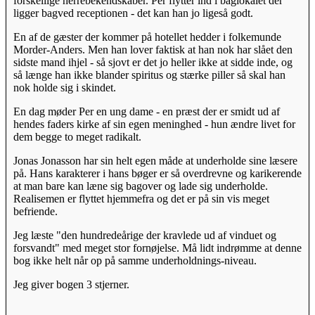
forskellige herrebekendskaber. Per flytter ind i baglokalet der
ligger bagved receptionen - det kan han jo ligeså godt.
En af de gæster der kommer på hotellet hedder i folkemunde
Morder-Anders. Men han lover faktisk at han nok har slået den
sidste mand ihjel - så sjovt er det jo heller ikke at sidde inde, og
så længe han ikke blander spiritus og stærke piller så skal han
nok holde sig i skindet.
En dag møder Per en ung dame - en præst der er smidt ud af
hendes faders kirke af sin egen meninghed - hun ændre livet for
dem begge to meget radikalt.
Jonas Jonasson har sin helt egen måde at underholde sine læsere
på. Hans karakterer i hans bøger er så overdrevne og karikerende
at man bare kan læne sig bagover og lade sig underholde.
Realisemen er flyttet hjemmefra og det er på sin vis meget
befriende.
Jeg læste "den hundredeårige der kravlede ud af vinduet og
forsvandt" med meget stor fornøjelse. Må lidt indrømme at denne
bog ikke helt når op på samme underholdnings-niveau.
Jeg giver bogen 3 stjerner.