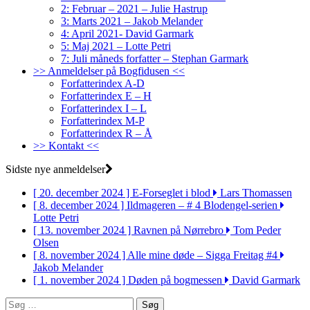
2: Februar – 2021 – Julie Hastrup
3: Marts 2021 – Jakob Melander
4: April 2021- David Garmark
5: Maj 2021 – Lotte Petri
7: Juli måneds forfatter – Stephan Garmark
>> Anmeldelser på Bogfidusen <<
Forfatterindex A-D
Forfatterindex E – H
Forfatterindex I – L
Forfatterindex M-P
Forfatterindex R – Å
>> Kontakt <<
Sidste nye anmeldelser
[ 20. december 2024 ]
E-Forseglet i blod
Lars Thomassen
[ 8. december 2024 ]
Ildmageren – # 4 Blodengel-serien
Lotte Petri
[ 13. november 2024 ]
Ravnen på Nørrebro
Tom Peder
Olsen
[ 8. november 2024 ]
Alle mine døde – Sigga Freitag #4
Jakob Melander
[ 1. november 2024 ]
Døden på bogmessen
David Garmark
Søg