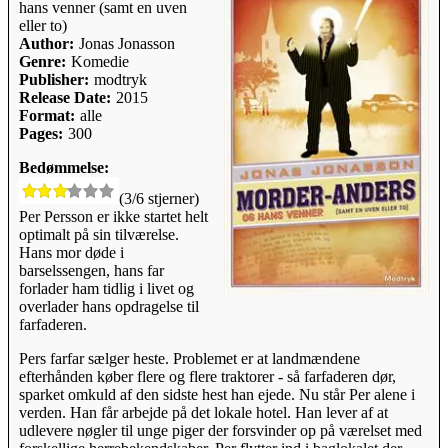
hans venner (samt en uven
eller to)
Author:
Jonas Jonasson
Genre:
Komedie
Publisher:
modtryk
Release Date:
2015
Format:
alle
Pages:
300
Bedømmelse:
(3/6 stjerner)
Per Persson er ikke startet helt
optimalt på sin tilværelse.
Hans mor døde i
barselssengen, hans far
forlader ham tidlig i livet og
overlader hans opdragelse til
farfaderen.
Pers farfar sælger heste. Problemet er at landmændene
efterhånden køber flere og flere traktorer - så farfaderen dør,
sparket omkuld af den sidste hest han ejede. Nu står Per alene i
verden. Han får arbejde på det lokale hotel. Han lever af at
udlevere nøgler til unge piger der forsvinder op på værelset med