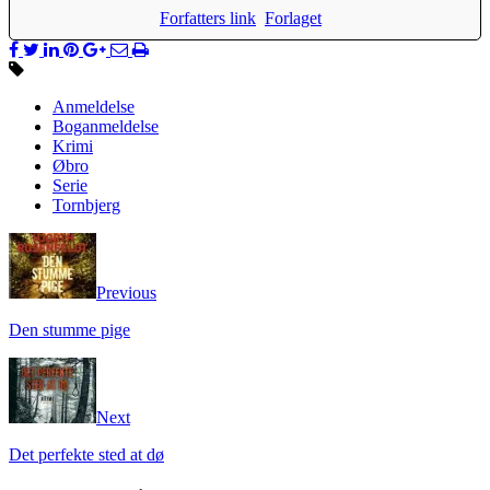
Forfatters link
Forlaget
Anmeldelse
Boganmeldelse
Krimi
Øbro
Serie
Tornbjerg
Previous
Den stumme pige
Next
Det perfekte sted at dø