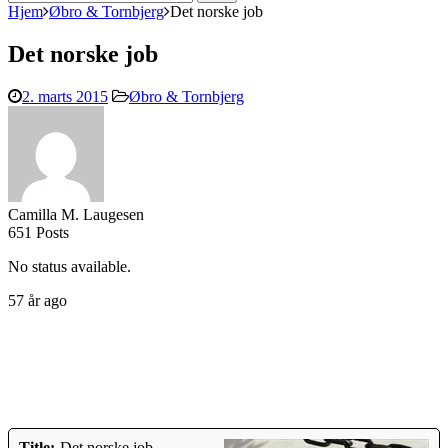
efter:
Hjem
Øbro & Tornbjerg
Det norske job
Det norske job
2. marts 2015
Øbro & Tornbjerg
Camilla M. Laugesen
651 Posts
No status available.
57 år ago
Title:
Det norske job