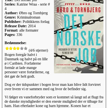
Series:
Katrine Wraa - serie #
4
Author:
Øbro og Tornbjerg
Genre:
Kriminalroman
Publisher:
Politikkens forlag
Release Date:
2014
Format:
alle formater
Pages:
336
Bedømmelse:
(4/6 stjerner)
Bogen foregår halvt i
Danmark og halvt på en lille
ø i Caribien. Forfatterne
formår at lade mange
personer være fortællerne, og
det gør de helt godt.
Dog er der tidspunkter i bogen hvor man kan blive lidt forvirret
over hvem vi er sammen med og hvor de befinder sig.
Vi følger en vaneforbryder som er kommet så langt ud at flugt fra
de danske myndigheder er den eneste mulighed der er tilbage for
ham. Han efterlader kone og barn hjemme. Konen har et