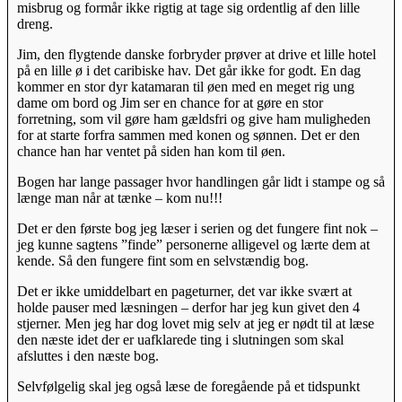
misbrug og formår ikke rigtig at tage sig ordentlig af den lille
dreng.
Jim, den flygtende danske forbryder prøver at drive et lille hotel
på en lille ø i det caribiske hav. Det går ikke for godt. En dag
kommer en stor dyr katamaran til øen med en meget rig ung
dame om bord og Jim ser en chance for at gøre en stor
forretning, som vil gøre ham gældsfri og give ham muligheden
for at starte forfra sammen med konen og sønnen. Det er den
chance han har ventet på siden han kom til øen.
Bogen har lange passager hvor handlingen går lidt i stampe og så
længe man når at tænke – kom nu!!!
Det er den første bog jeg læser i serien og det fungere fint nok –
jeg kunne sagtens ”finde” personerne alligevel og lærte dem at
kende. Så den fungere fint som en selvstændig bog.
Det er ikke umiddelbart en pageturner, det var ikke svært at
holde pauser med læsningen – derfor har jeg kun givet den 4
stjerner. Men jeg har dog lovet mig selv at jeg er nødt til at læse
den næste idet der er uafklarede ting i slutningen som skal
afsluttes i den næste bog.
Selvfølgelig skal jeg også læse de foregående på et tidspunkt