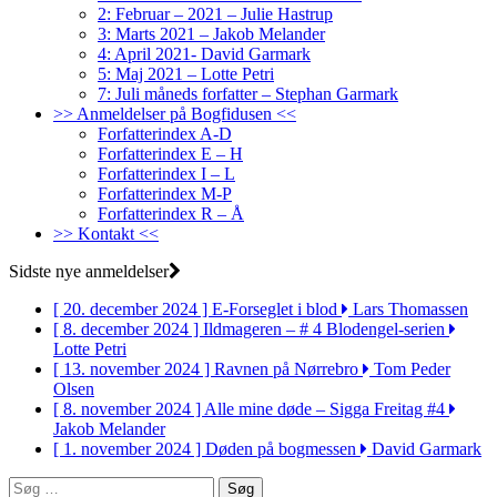
2: Februar – 2021 – Julie Hastrup
3: Marts 2021 – Jakob Melander
4: April 2021- David Garmark
5: Maj 2021 – Lotte Petri
7: Juli måneds forfatter – Stephan Garmark
>> Anmeldelser på Bogfidusen <<
Forfatterindex A-D
Forfatterindex E – H
Forfatterindex I – L
Forfatterindex M-P
Forfatterindex R – Å
>> Kontakt <<
Sidste nye anmeldelser
[ 20. december 2024 ]
E-Forseglet i blod
Lars Thomassen
[ 8. december 2024 ]
Ildmageren – # 4 Blodengel-serien
Lotte Petri
[ 13. november 2024 ]
Ravnen på Nørrebro
Tom Peder
Olsen
[ 8. november 2024 ]
Alle mine døde – Sigga Freitag #4
Jakob Melander
[ 1. november 2024 ]
Døden på bogmessen
David Garmark
Søg