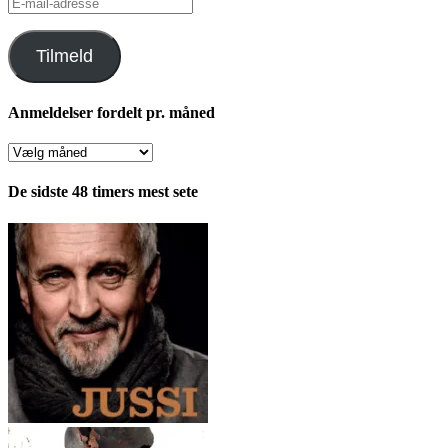
E-
mail-
adresse
Tilmeld
Anmeldelser fordelt pr. måned
Anmeldelser
fordelt
pr.
De sidste 48 timers mest sete
måned