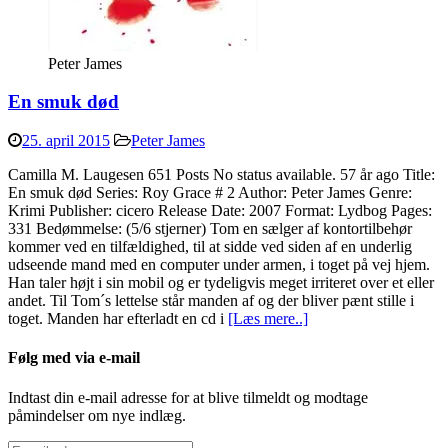
Peter James
En smuk død
25. april 2015
Peter James
Camilla M. Laugesen 651 Posts No status available. 57 år ago Title:
En smuk død Series: Roy Grace # 2 Author: Peter James Genre:
Krimi Publisher: cicero Release Date: 2007 Format: Lydbog Pages:
331 Bedømmelse: (5/6 stjerner) Tom en sælger af kontortilbehør
kommer ved en tilfældighed, til at sidde ved siden af en underlig
udseende mand med en computer under armen, i toget på vej hjem.
Han taler højt i sin mobil og er tydeligvis meget irriteret over et eller
andet. Til Tom´s lettelse står manden af og der bliver pænt stille i
toget. Manden har efterladt en cd i
[Læs mere..]
Følg med via e-mail
Indtast din e-mail adresse for at blive tilmeldt og modtage
påmindelser om nye indlæg.