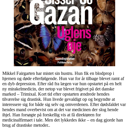
Mikkel Fairgarten har mistet sin hustru. Hun fik en blodprop i
hjernen og døde efterfølgende. Hun var for år tilbage blevet ramt af
en dyb depression. Efter råd fra lægen var hun opstartet på en helt
ny mirakelmedicin, der netop var blevet frigivet på det danske
marked – Trimixal. Kort tid efter opstarten ændrede hendes
tilværelse sig drastisk. Hun livede gevaldigt op og begyndte at
interessere sig for både sig selv og omverdenen. Efter dødsfaldet var
hendes mand overbevist om at det var medicinen der slog hende
ihjel. Han forsøgte på forskellig vis at få direktøren for
medicinalfirmaet i tale. Men det lykkedes ikke – en dag gjorde han
brug af drastiske metoder..