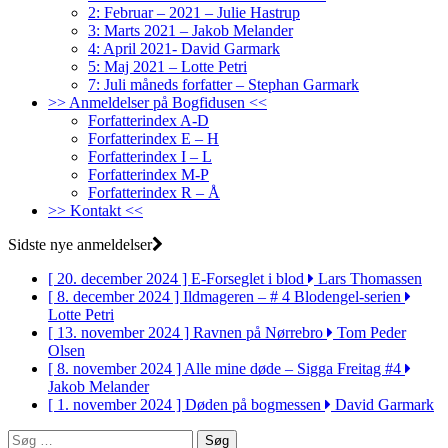
2: Februar – 2021 – Julie Hastrup
3: Marts 2021 – Jakob Melander
4: April 2021- David Garmark
5: Maj 2021 – Lotte Petri
7: Juli måneds forfatter – Stephan Garmark
>> Anmeldelser på Bogfidusen <<
Forfatterindex A-D
Forfatterindex E – H
Forfatterindex I – L
Forfatterindex M-P
Forfatterindex R – Å
>> Kontakt <<
Sidste nye anmeldelser
[ 20. december 2024 ]
E-Forseglet i blod
Lars Thomassen
[ 8. december 2024 ]
Ildmageren – # 4 Blodengel-serien
Lotte Petri
[ 13. november 2024 ]
Ravnen på Nørrebro
Tom Peder
Olsen
[ 8. november 2024 ]
Alle mine døde – Sigga Freitag #4
Jakob Melander
[ 1. november 2024 ]
Døden på bogmessen
David Garmark
Søg