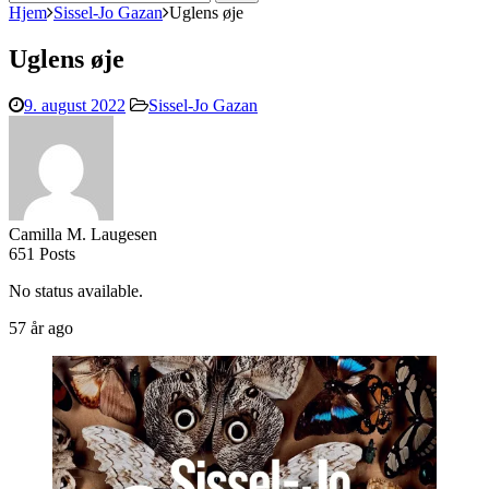
efter:
Hjem
Sissel-Jo Gazan
Uglens øje
Uglens øje
9. august 2022
Sissel-Jo Gazan
Camilla M. Laugesen
651 Posts
No status available.
57 år ago