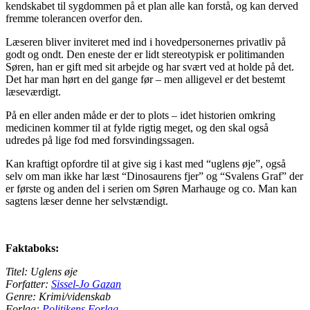
kendskabet til sygdommen på et plan alle kan forstå, og kan derved
fremme tolerancen overfor den.
Læseren bliver inviteret med ind i hovedpersonernes privatliv på
godt og ondt. Den eneste der er lidt stereotypisk er politimanden
Søren, han er gift med sit arbejde og har svært ved at holde på det.
Det har man hørt en del gange før – men alligevel er det bestemt
læseværdigt.
På en eller anden måde er der to plots – idet historien omkring
medicinen kommer til at fylde rigtig meget, og den skal også
udredes på lige fod med forsvindingssagen.
Kan kraftigt opfordre til at give sig i kast med “uglens øje”, også
selv om man ikke har læst “Dinosaurens fjer” og “Svalens Graf” der
er første og anden del i serien om Søren Marhauge og co. Man kan
sagtens læser denne her selvstændigt.
Faktaboks:
Titel: Uglens øje
Forfatter:
Sissel-Jo Gazan
Genre: Krimi/videnskab
Forlag:
Politikens Forlag