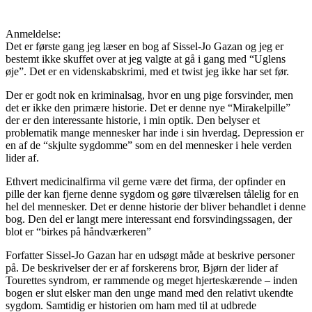
Anmeldelse:
Det er første gang jeg læser en bog af Sissel-Jo Gazan og jeg er
bestemt ikke skuffet over at jeg valgte at gå i gang med “Uglens
øje”. Det er en videnskabskrimi, med et twist jeg ikke har set før.
Der er godt nok en kriminalsag, hvor en ung pige forsvinder, men
det er ikke den primære historie. Det er denne nye “Mirakelpille”
der er den interessante historie, i min optik. Den belyser et
problematik mange mennesker har inde i sin hverdag. Depression er
en af de “skjulte sygdomme” som en del mennesker i hele verden
lider af.
Ethvert medicinalfirma vil gerne være det firma, der opfinder en
pille der kan fjerne denne sygdom og gøre tilværelsen tålelig for en
hel del mennesker. Det er denne historie der bliver behandlet i denne
bog. Den del er langt mere interessant end forsvindingssagen, der
blot er “birkes på håndværkeren”
Forfatter Sissel-Jo Gazan har en udsøgt måde at beskrive personer
på. De beskrivelser der er af forskerens bror, Bjørn der lider af
Tourettes syndrom, er rammende og meget hjerteskærende – inden
bogen er slut elsker man den unge mand med den relativt ukendte
sygdom. Samtidig er historien om ham med til at udbrede