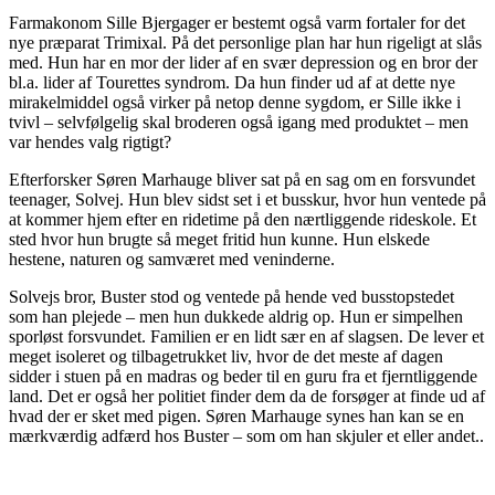
Farmakonom Sille Bjergager er bestemt også varm fortaler for det
nye præparat Trimixal. På det personlige plan har hun rigeligt at slås
med. Hun har en mor der lider af en svær depression og en bror der
bl.a. lider af Tourettes syndrom. Da hun finder ud af at dette nye
mirakelmiddel også virker på netop denne sygdom, er Sille ikke i
tvivl – selvfølgelig skal broderen også igang med produktet – men
var hendes valg rigtigt?
Efterforsker Søren Marhauge bliver sat på en sag om en forsvundet
teenager, Solvej. Hun blev sidst set i et busskur, hvor hun ventede på
at kommer hjem efter en ridetime på den nærtliggende rideskole. Et
sted hvor hun brugte så meget fritid hun kunne. Hun elskede
hestene, naturen og samværet med veninderne.
Solvejs bror, Buster stod og ventede på hende ved busstopstedet
som han plejede – men hun dukkede aldrig op. Hun er simpelhen
sporløst forsvundet. Familien er en lidt sær en af slagsen. De lever et
meget isoleret og tilbagetrukket liv, hvor de det meste af dagen
sidder i stuen på en madras og beder til en guru fra et fjerntliggende
land. Det er også her politiet finder dem da de forsøger at finde ud af
hvad der er sket med pigen. Søren Marhauge synes han kan se en
mærkværdig adfærd hos Buster – som om han skjuler et eller andet..