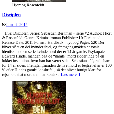
Hjort og Rosenfeldt
Disciplen
2. marts 2015
Title: Disciplen Series: Sebastian Bergman – serie #2 Author: Hjort
& Rosenfeldt Genre: Kriminalroman Publisher: Hr Ferdinand
Release Date: 2011 Format: Hardback – lydbog Pages: 520 Der
bliver slået en del kvinder ihjel, og fremgangsmåden er totalt
identisk med en serie kvindemord der er 14 år gamle. Psykopaten
Edward Hinde, manden bag de “gamle” mord sidder inde på en
lukket institution, hvor han har været siden Sebastian afslørede ham
for 14 år siden. Fremgangsmåden de nye mord er begået efter er 100
% efter Hindes gamle ”opskrift” , så det bliver hurtigt klart for
rejseholdet at morderen har kontakt
[Læs mere..]