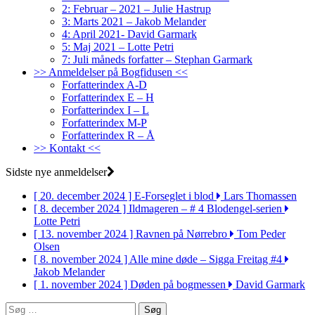
2: Februar – 2021 – Julie Hastrup
3: Marts 2021 – Jakob Melander
4: April 2021- David Garmark
5: Maj 2021 – Lotte Petri
7: Juli måneds forfatter – Stephan Garmark
>> Anmeldelser på Bogfidusen <<
Forfatterindex A-D
Forfatterindex E – H
Forfatterindex I – L
Forfatterindex M-P
Forfatterindex R – Å
>> Kontakt <<
Sidste nye anmeldelser
[ 20. december 2024 ]
E-Forseglet i blod
Lars Thomassen
[ 8. december 2024 ]
Ildmageren – # 4 Blodengel-serien
Lotte Petri
[ 13. november 2024 ]
Ravnen på Nørrebro
Tom Peder
Olsen
[ 8. november 2024 ]
Alle mine døde – Sigga Freitag #4
Jakob Melander
[ 1. november 2024 ]
Døden på bogmessen
David Garmark
Søg