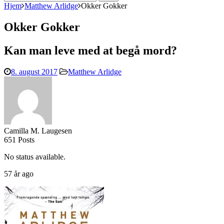
efter:
Hjem
Matthew Arlidge
Okker Gokker
Okker Gokker
Kan man leve med at begå mord?
8. august 2017
Matthew Arlidge
Camilla M. Laugesen
651 Posts
No status available.
57 år ago