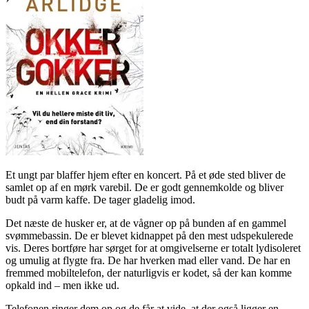
Et ungt par blaffer hjem efter en koncert. På et øde sted bliver de
samlet op af en mørk varebil. De er godt gennemkolde og bliver
budt på varm kaffe. De tager gladelig imod.
Det næste de husker er, at de vågner op på bunden af en gammel
svømmebassin. De er blevet kidnappet på den mest udspekulerede
vis. Deres bortføre har sørget for at omgivelserne er totalt lydisoleret
og umulig at flygte fra. De har hverken mad eller vand. De har en
fremmed mobiltelefon, der naturligvis er kodet, så der kan komme
opkald ind – men ikke ud.
Telefonen ringer dem op og de får at vide, at der også ligger en