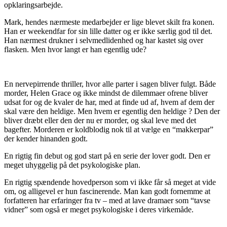
opklaringsarbejde.
Mark, hendes nærmeste medarbejder er lige blevet skilt fra konen.
Han er weekendfar for sin lille datter og er ikke særlig god til det.
Han nærmest drukner i selvmedlidenhed og har kastet sig over
flasken. Men hvor langt er han egentlig ude?
En nervepirrende thriller, hvor alle parter i sagen bliver fulgt. Både
morder, Helen Grace og ikke mindst de dilemmaer ofrene bliver
udsat for og de kvaler de har, med at finde ud af, hvem af dem der
skal være den heldige. Men hvem er egentlig den heldige ? Den der
bliver dræbt eller den der nu er morder, og skal leve med det
bagefter. Morderen er koldblodig nok til at vælge en “makkerpar”
der kender hinanden godt.
En rigtig fin debut og god start på en serie der lover godt. Den er
meget uhyggelig på det psykologiske plan.
En rigtig spændende hovedperson som vi ikke får så meget at vide
om, og alligevel er hun fascinerende. Man kan godt fornemme at
forfatteren har erfaringer fra tv – med at lave dramaer som “tavse
vidner” som også er meget psykologiske i deres virkemåde.