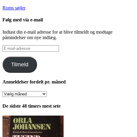
Roms søjler
Følg med via e-mail
Indtast din e-mail adresse for at blive tilmeldt og modtage
påmindelser om nye indlæg.
E-
mail-
adresse
Tilmeld
Anmeldelser fordelt pr. måned
Anmeldelser
fordelt
pr.
De sidste 48 timers mest sete
måned