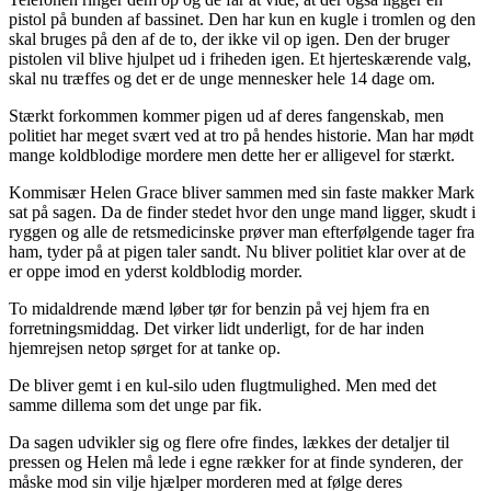
pistol på bunden af bassinet. Den har kun en kugle i tromlen og den
skal bruges på den af de to, der ikke vil op igen. Den der bruger
pistolen vil blive hjulpet ud i friheden igen. Et hjerteskærende valg,
skal nu træffes og det er de unge mennesker hele 14 dage om.
Stærkt forkommen kommer pigen ud af deres fangenskab, men
politiet har meget svært ved at tro på hendes historie. Man har mødt
mange koldblodige mordere men dette her er alligevel for stærkt.
Kommisær Helen Grace bliver sammen med sin faste makker Mark
sat på sagen. Da de finder stedet hvor den unge mand ligger, skudt i
ryggen og alle de retsmedicinske prøver man efterfølgende tager fra
ham, tyder på at pigen taler sandt. Nu bliver politiet klar over at de
er oppe imod en yderst koldblodig morder.
To midaldrende mænd løber tør for benzin på vej hjem fra en
forretningsmiddag. Det virker lidt underligt, for de har inden
hjemrejsen netop sørget for at tanke op.
De bliver gemt i en kul-silo uden flugtmulighed. Men med det
samme dillema som det unge par fik.
Da sagen udvikler sig og flere ofre findes, lækkes der detaljer til
pressen og Helen må lede i egne rækker for at finde synderen, der
måske mod sin vilje hjælper morderen med at følge deres