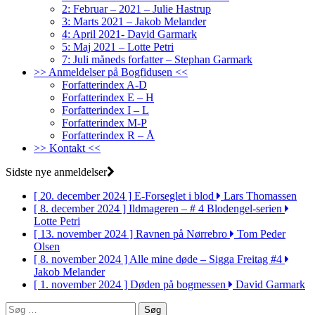
2: Februar – 2021 – Julie Hastrup
3: Marts 2021 – Jakob Melander
4: April 2021- David Garmark
5: Maj 2021 – Lotte Petri
7: Juli måneds forfatter – Stephan Garmark
>> Anmeldelser på Bogfidusen <<
Forfatterindex A-D
Forfatterindex E – H
Forfatterindex I – L
Forfatterindex M-P
Forfatterindex R – Å
>> Kontakt <<
Sidste nye anmeldelser
[ 20. december 2024 ]
E-Forseglet i blod
Lars Thomassen
[ 8. december 2024 ]
Ildmageren – # 4 Blodengel-serien
Lotte Petri
[ 13. november 2024 ]
Ravnen på Nørrebro
Tom Peder
Olsen
[ 8. november 2024 ]
Alle mine døde – Sigga Freitag #4
Jakob Melander
[ 1. november 2024 ]
Døden på bogmessen
David Garmark
Søg