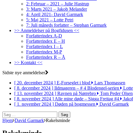
2: Februar – 2021 – Julie Hastrup
3: Marts 2021 – Jakob Melander
4: April 2021- David Garmark
5: Maj 2021 – Lotte Petri
7: Juli måneds forfatter – Stephan Garmark
>> Anmeldelser på Bogfidusen <<
Forfatterindex A-D
Forfatterindex E – H
Forfatterindex I – L
Forfatterindex M-P
Forfatterindex R – Å
>> Kontakt <<
Sidste nye anmeldelser
[ 20. december 2024 ]
E-Forseglet i blod
Lars Thomassen
[ 8. december 2024 ]
Ildmageren – # 4 Blodengel-serien
Lotte
[ 13. november 2024 ]
Ravnen på Nørrebro
Tom Peder Olsen
[ 8. november 2024 ]
Alle mine døde – Sigga Freitag #4
Jako
[ 1. november 2024 ]
Døden på bogmessen
David Garmark
Søg
efter:
Hjem
David Garmark
Rakelsminde