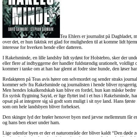
Tea Ehlers er journalist på Dagbladet, me
over det, er hun faktisk ret glad for muligheden til at komme lidt hje
interesse for hverken hende eller datteren.
I Rakelsminde, en lille landsby lidt sydøst for Holstebro, sker der un
eller flere af indbyggerne der handler fuldstændig urationelt, voldligt 
kommer i tanke om at han har glemt at fodre sine hunde, den løser han
Redaktøren på Teas avis hører om selvmordet og sender straks journaliste
kommer selv fra Rakelsminde og journalisten i hende bliver nysgerrig,
Men hendes lokalkendskab kan blive en fordel, hun kan måske bedre få l
En syrisk flygtning Sayid, er lige flyttet ind i et hus i Rakelsminde, h
opsat på at integrere sig så godt som muligt i sit nye land. Hans før
som om hele landsbyen bliver forhekset.
Den skingre lyd der brøler henover byen med jævne mellemrum får en 
og hans ben ekser under ham.
Lige udenfor byen er der et naturområde der bliver kaldt “Den døde zo