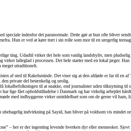
d speciale indenfor det paranormale. Dette gør at hun ofte bliver sendt r
mmefra. Hun er ved at køre træt i sin rolle som mor til en uregerlig te
derlige ting. Udadtil virker det hele som vanlig landsbyliv, men pludseli
og virker lalleglad i processen. Det hele starter med en lokal jæger. Han g
 meget utraditionelt.
n af sted til Rakelsminde. Det viser sig at den afdøde er far til en af Te
 den private del betænkelig og urolig.
okalbefolkningen til at snakke, end journalister uden tilknytning til s
an har lige fået opholdstilladelse i Danmark og har virkelig arbejdet hård
ste møde med indbyggerne virker umiddelbart som om de gerne vil ham, lig
ubehagelig indvirkning på Sayid, han bliver på voldsom vis mindet om
ne” – her er der ingenting levende hverken dyr eller mennesker. Sjovt n