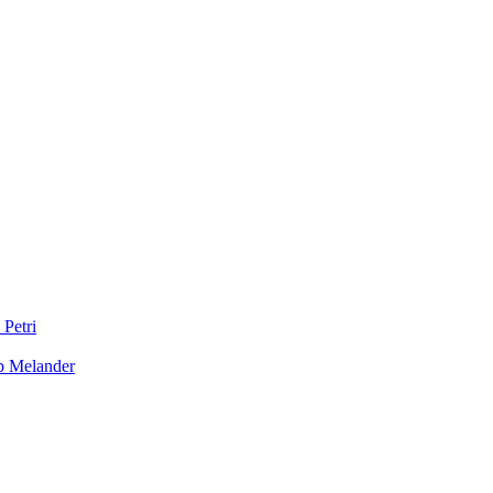
 Petri
b Melander