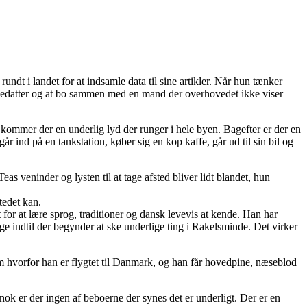
undt i landet for at indsamle data til sine artikler. Når hun tænker
enagedatter og at bo sammen med en mand der overhovedet ikke viser
g kommer der en underlig lyd der runger i hele byen. Bagefter er der en
år ind på en tankstation, køber sig en kop kaffe, går ud til sin bil og
as veninder og lysten til at tage afsted bliver lidt blandet, hun
tedet kan.
t for at lære sprog, traditioner og dansk levevis at kende. Han har
e indtil der begynder at ske underlige ting i Rakelsminde. Det virker
 hvorfor han er flygtet til Danmark, og han får hovedpine, næseblod
ok er der ingen af beboerne der synes det er underligt. Der er en