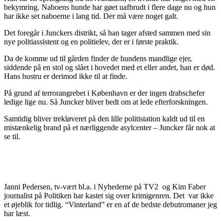
bekymring. Naboens hunde har gøet uafbrudt i flere dage nu og hun
har ikke set naboerne i lang tid. Der må være noget galt.
Det foregår i Junckers distrikt, så han tager afsted sammen med sin
nye politiassistent og en politielev, der er i første praktik.
Da de komme ud til gården finder de hundens mandlige ejer,
siddende på en stol og slået i hovedet med et eller andet, han er død.
Hans hustru er derimod ikke til at finde.
På grund af terrorangrebet i København er der ingen drabschefer
ledige lige nu. Så Juncker bliver bedt om at lede efterforskningen.
Samtidig bliver trekløveret på den lille politistation kaldt ud til en
mistænkelig brand på et nærliggende asylcenter – Juncker får nok at
se til.
Janni Pedersen, tv-vært bl.a. i Nyhederne på TV2 og Kim Faber
journalist på Politiken har kastet sig over krimigenren. Det var ikke
et øjeblik for tidlig. “Vinterland” er en af de bedste debutromaner jeg
har læst.