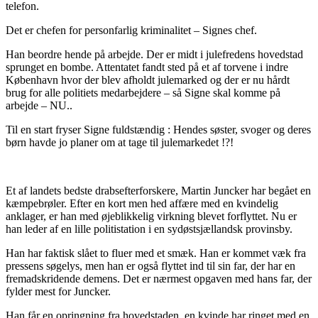
telefon.
Det er chefen for personfarlig kriminalitet – Signes chef.
Han beordre hende på arbejde. Der er midt i julefredens hovedstad
sprunget en bombe. Attentatet fandt sted på et af torvene i indre
København hvor der blev afholdt julemarked og der er nu hårdt
brug for alle politiets medarbejdere – så Signe skal komme på
arbejde – NU..
Til en start fryser Signe fuldstændig : Hendes søster, svoger og deres
børn havde jo planer om at tage til julemarkedet !?!
Et af landets bedste drabsefterforskere, Martin Juncker har begået en
kæmpebrøler. Efter en kort men hed affære med en kvindelig
anklager, er han med øjeblikkelig virkning blevet forflyttet. Nu er
han leder af en lille politistation i en sydøstsjællandsk provinsby.
Han har faktisk slået to fluer med et smæk. Han er kommet væk fra
pressens søgelys, men han er også flyttet ind til sin far, der har en
fremadskridende demens. Det er nærmest opgaven med hans far, der
fylder mest for Juncker.
Han får en opringning fra hovedstaden, en kvinde har ringet med en