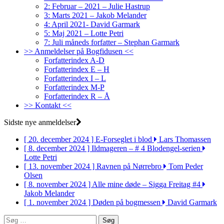
2: Februar – 2021 – Julie Hastrup
3: Marts 2021 – Jakob Melander
4: April 2021- David Garmark
5: Maj 2021 – Lotte Petri
7: Juli måneds forfatter – Stephan Garmark
>> Anmeldelser på Bogfidusen <<
Forfatterindex A-D
Forfatterindex E – H
Forfatterindex I – L
Forfatterindex M-P
Forfatterindex R – Å
>> Kontakt <<
Sidste nye anmeldelser
[ 20. december 2024 ]
E-Forseglet i blod
Lars Thomassen
[ 8. december 2024 ]
Ildmageren – # 4 Blodengel-serien
Lotte Petri
[ 13. november 2024 ]
Ravnen på Nørrebro
Tom Peder
Olsen
[ 8. november 2024 ]
Alle mine døde – Sigga Freitag #4
Jakob Melander
[ 1. november 2024 ]
Døden på bogmessen
David Garmark
Søg