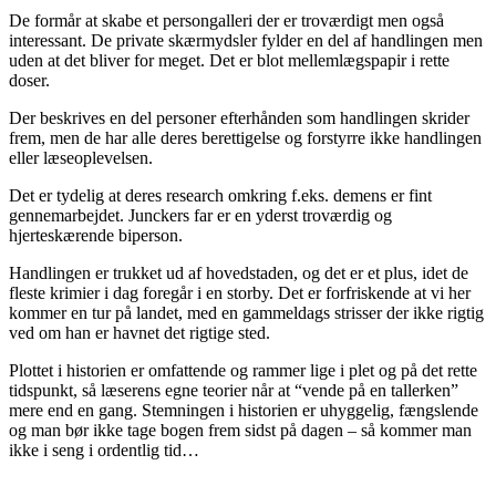
De formår at skabe et persongalleri der er troværdigt men også
interessant. De private skærmydsler fylder en del af handlingen men
uden at det bliver for meget. Det er blot mellemlægspapir i rette
doser.
Der beskrives en del personer efterhånden som handlingen skrider
frem, men de har alle deres berettigelse og forstyrre ikke handlingen
eller læseoplevelsen.
Det er tydelig at deres research omkring f.eks. demens er fint
gennemarbejdet. Junckers far er en yderst troværdig og
hjerteskærende biperson.
Handlingen er trukket ud af hovedstaden, og det er et plus, idet de
fleste krimier i dag foregår i en storby. Det er forfriskende at vi her
kommer en tur på landet, med en gammeldags strisser der ikke rigtig
ved om han er havnet det rigtige sted.
Plottet i historien er omfattende og rammer lige i plet og på det rette
tidspunkt, så læserens egne teorier når at “vende på en tallerken”
mere end en gang. Stemningen i historien er uhyggelig, fængslende
og man bør ikke tage bogen frem sidst på dagen – så kommer man
ikke i seng i ordentlig tid…