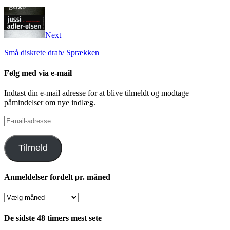
Next
Små diskrete drab/ Sprækken
Følg med via e-mail
Indtast din e-mail adresse for at blive tilmeldt og modtage
påmindelser om nye indlæg.
E-
mail-
adresse
Tilmeld
Anmeldelser fordelt pr. måned
Anmeldelser
fordelt
pr.
De sidste 48 timers mest sete
måned