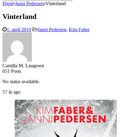
efter:
Hjem
Janni Pedersen
Vinterland
Vinterland
1. april 2019
Janni Pedersen
,
Kim Faber
Camilla M. Laugesen
651 Posts
No status available.
57 år ago