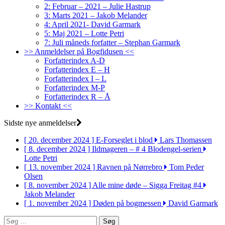
2: Februar – 2021 – Julie Hastrup
3: Marts 2021 – Jakob Melander
4: April 2021- David Garmark
5: Maj 2021 – Lotte Petri
7: Juli måneds forfatter – Stephan Garmark
>> Anmeldelser på Bogfidusen <<
Forfatterindex A-D
Forfatterindex E – H
Forfatterindex I – L
Forfatterindex M-P
Forfatterindex R – Å
>> Kontakt <<
Sidste nye anmeldelser
[ 20. december 2024 ]
E-Forseglet i blod
Lars Thomassen
[ 8. december 2024 ]
Ildmageren – # 4 Blodengel-serien
Lotte Petri
[ 13. november 2024 ]
Ravnen på Nørrebro
Tom Peder
Olsen
[ 8. november 2024 ]
Alle mine døde – Sigga Freitag #4
Jakob Melander
[ 1. november 2024 ]
Døden på bogmessen
David Garmark
Søg