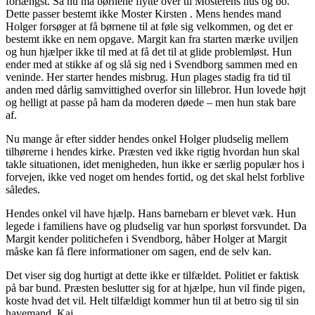
forlængst. Så nu må børnene flytte over til Mosterens hus og bo.
Dette passer bestemt ikke Moster Kirsten . Mens hendes mand
Holger forsøger at få børnene til at føle sig velkommen, og det er
bestemt ikke en nem opgave. Margit kan fra starten mærke uviljen
og hun hjælper ikke til med at få det til at glide problemløst. Hun
ender med at stikke af og slå sig ned i Svendborg sammen med en
veninde. Her starter hendes misbrug. Hun plages stadig fra tid til
anden med dårlig samvittighed overfor sin lillebror. Hun lovede højt
og helligt at passe på ham da moderen døede – men hun stak bare
af.
Nu mange år efter sidder hendes onkel Holger pludselig mellem
tilhørerne i hendes kirke. Præsten ved ikke rigtig hvordan hun skal
takle situationen, idet menigheden, hun ikke er særlig populær hos i
forvejen, ikke ved noget om hendes fortid, og det skal helst forblive
således.
Hendes onkel vil have hjælp. Hans barnebarn er blevet væk. Hun
legede i familiens have og pludselig var hun sporløst forsvundet. Da
Margit kender politichefen i Svendborg, håber Holger at Margit
måske kan få flere informationer om sagen, end de selv kan.
Det viser sig dog hurtigt at dette ikke er tilfældet. Politiet er faktisk
på bar bund. Præsten beslutter sig for at hjælpe, hun vil finde pigen,
koste hvad det vil. Helt tilfældigt kommer hun til at betro sig til sin
havemand, Kaj.