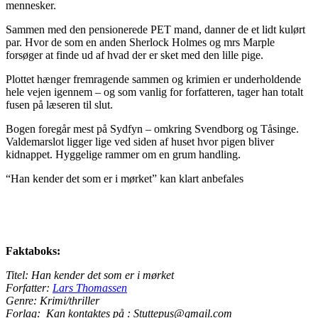
mennesker.
Sammen med den pensionerede PET mand, danner de et lidt kulørt
par. Hvor de som en anden Sherlock Holmes og mrs Marple
forsøger at finde ud af hvad der er sket med den lille pige.
Plottet hænger fremragende sammen og krimien er underholdende
hele vejen igennem – og som vanlig for forfatteren, tager han totalt
fusen på læseren til slut.
Bogen foregår mest på Sydfyn – omkring Svendborg og Tåsinge.
Valdemarslot ligger lige ved siden af huset hvor pigen bliver
kidnappet. Hyggelige rammer om en grum handling.
“Han kender det som er i mørket” kan klart anbefales
Faktaboks:
Titel: Han kender det som er i mørket
Forfatter:
Lars Thomassen
Genre: Krimi/thriller
Forlag: Kan kontaktes på : Stuttepus@gmail.com