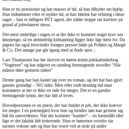
Han er nu pensionist og har masser af tid, så han tilbyder sin hjælp.
Han indrømmer efter et stykke tid, at han faktisk har erfaring i disse
sager – han er tidligere PET agent, der måtte stoppe sin karriere på
grund af jobrelateret stress.
Det mest underlige i sagen er at der ikke er kommet noget krav om
løsepenge, så en almindelig kidnapning ligger ikke lige først for. Da
pigens far også forsvinder forøges presset både på Politiet og Margit
& Co. Det umage par går igang med at finde spor…
Lars Thomassen har før skrevet en børne-krimi-julekalenderbog
“Vogteren” og har udgivet en samling fremragende noveller “Når
månen titter gennem ruden”
Denne gang har han kastet sig over en roman, og det har han gjort
ganske grundigt – 565 sider. Men efter endt læsning må man
konstatere at der er ikke en side for meget. Det er en ganske
fremragende krimi, der har lidt af hvert.
Hovedpersonen er en præst, der har fundet et job, der ikke kræver
for meget. I en præstegård hvor hun og hendes søn kan gemme sig
lidt fra omverdenen. Når der kommer “kunder” – en barnedåb eller
lign er det faktisk lidt irriterende. Hun er hønemor overfor sin
næsten voksne søn og hun har svært ved at stole på andre