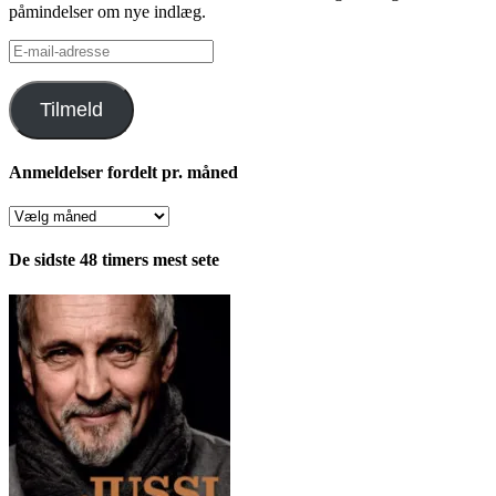
påmindelser om nye indlæg.
E-
mail-
adresse
Tilmeld
Anmeldelser fordelt pr. måned
Anmeldelser
fordelt
pr.
De sidste 48 timers mest sete
måned