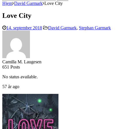
efter:
Hjem
David Garmark
Love City
Love City
14. september 2018
David Garmark
,
Stephan Garmark
Camilla M. Laugesen
651 Posts
No status available.
57 år ago