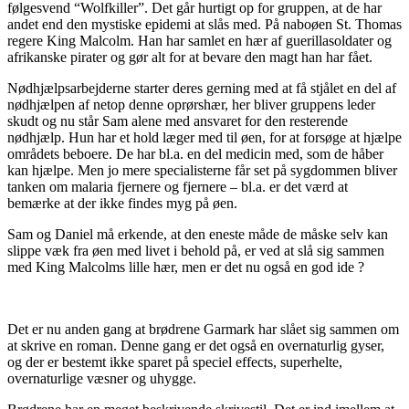
følgesvend “Wolfkiller”. Det går hurtigt op for gruppen, at de har
andet end den mystiske epidemi at slås med. På naboøen St. Thomas
regere King Malcolm. Han har samlet en hær af guerillasoldater og
afrikanske pirater og gør alt for at bevare den magt han har fået.
Nødhjælpsarbejderne starter deres gerning med at få stjålet en del af
nødhjælpen af netop denne oprørshær, her bliver gruppens leder
skudt og nu står Sam alene med ansvaret for den resterende
nødhjælp. Hun har et hold læger med til øen, for at forsøge at hjælpe
områdets beboere. De har bl.a. en del medicin med, som de håber
kan hjælpe. Men jo mere specialisterne får set på sygdommen bliver
tanken om malaria fjernere og fjernere – bl.a. er det værd at
bemærke at der ikke findes myg på øen.
Sam og Daniel må erkende, at den eneste måde de måske selv kan
slippe væk fra øen med livet i behold på, er ved at slå sig sammen
med King Malcolms lille hær, men er det nu også en god ide ?
Det er nu anden gang at brødrene Garmark har slået sig sammen om
at skrive en roman. Denne gang er det også en overnaturlig gyser,
og der er bestemt ikke sparet på speciel effects, superhelte,
overnaturlige væsner og uhygge.