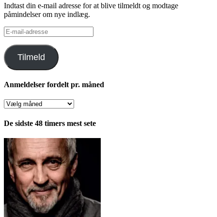
Indtast din e-mail adresse for at blive tilmeldt og modtage
påmindelser om nye indlæg.
E-
mail-
adresse
Tilmeld
Anmeldelser fordelt pr. måned
Anmeldelser
fordelt
pr.
De sidste 48 timers mest sete
måned