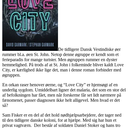
De tidligere Dansk Vestindiske øer
rummer bl.a. øen St. John. Netop denne øgruppe er kendt som et
ferieparadis for mange turister. Men øgruppen rummer en dyster
hemmelighed. På trods af at St. John i folkeminde bliver kaldt Love
City, er kærlighed ikke lige det, man i denne roman forbinder med
øgruppen.
En orkan raser henover øerne, og “Love City” er hjemsøgt af en
underlig sygdom. Umiddelbart ligner det malaria, det som en stor del
af befolkningen har fået, men når forskerne får set lidt nærmere på
fænomenet, passer diagnosen ikke helt alligevel. Men hvad er det
så?
Sam Fisker er en del af det hold nødhjælpsarbejdere, der tager ned
til den tidligere danske koloni, for at hjælpe. Med sig har hun et
privat vagtværn. Der består af soldaten Daniel Stoker og hans tro