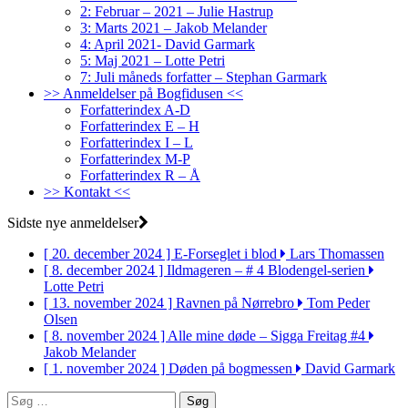
2: Februar – 2021 – Julie Hastrup
3: Marts 2021 – Jakob Melander
4: April 2021- David Garmark
5: Maj 2021 – Lotte Petri
7: Juli måneds forfatter – Stephan Garmark
>> Anmeldelser på Bogfidusen <<
Forfatterindex A-D
Forfatterindex E – H
Forfatterindex I – L
Forfatterindex M-P
Forfatterindex R – Å
>> Kontakt <<
Sidste nye anmeldelser
[ 20. december 2024 ]
E-Forseglet i blod
Lars Thomassen
[ 8. december 2024 ]
Ildmageren – # 4 Blodengel-serien
Lotte Petri
[ 13. november 2024 ]
Ravnen på Nørrebro
Tom Peder
Olsen
[ 8. november 2024 ]
Alle mine døde – Sigga Freitag #4
Jakob Melander
[ 1. november 2024 ]
Døden på bogmessen
David Garmark
Søg