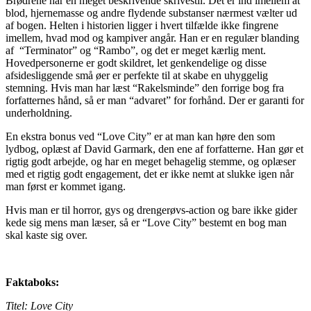
Brødrene har en meget beskrivende skrivestil. Det er ind imellem at
blod, hjernemasse og andre flydende substanser nærmest vælter ud
af bogen. Helten i historien ligger i hvert tilfælde ikke fingrene
imellem, hvad mod og kampiver angår. Han er en regulær blanding
af “Terminator” og “Rambo”, og det er meget kærlig ment.
Hovedpersonerne er godt skildret, let genkendelige og disse
afsidesliggende små øer er perfekte til at skabe en uhyggelig
stemning. Hvis man har læst “Rakelsminde” den forrige bog fra
forfatternes hånd, så er man “advaret” for forhånd. Der er garanti for
underholdning.
En ekstra bonus ved “Love City” er at man kan høre den som
lydbog, oplæst af David Garmark, den ene af forfatterne. Han gør et
rigtig godt arbejde, og har en meget behagelig stemme, og oplæser
med et rigtig godt engagement, det er ikke nemt at slukke igen når
man først er kommet igang.
Hvis man er til horror, gys og drengerøvs-action og bare ikke gider
kede sig mens man læser, så er “Love City” bestemt en bog man
skal kaste sig over.
Faktaboks:
Titel: Love City