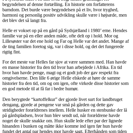
begyndelsen af denne fortælling. En historie om forfatterens
barndom. Det burde være begyndelsen på et liv, hvor tryghed,
harmoni og personlig positiv udvikling skulle være i højsæde, men
det blev det så langt fra.
Helle er vokset op på en gård på Sydsjælland i 1980’ erne. Hendes
familie var på en eller anden måde, ofte delt op i hold. Mor og
Lillesøster var det ene hold og Far og Helle var det andet. Mange af
de ting familien foretog sig, var i disse hold, og det det fungerede
rigtig fint.
For det meste var Helles far sjov at være sammen med. Han havde
en masse historier fra den tid hvor han arbejdede i Afrika. En tid
hvor han havde penge, magt og et godt job der gav respekt fra
omgivelserne. Den lille 6 ørige Helle elskede at høre de samme
historier fra den tid, om og om igen, ofte virkede disse historier som
en god metode til at få far i bedre humør.
Den berygtede “kartoffelkur” der gjorde livet surt for landbruget
dengang, gjorde at pengene var små på gården og dette gav
stridigheder forældrenes imellem. Helle husker en stenbunke der lå
på gårdspladsen, hvor hun blev sendt ud, når forældrene havde
noget de skulle snakke om. Hun skulle lede efter par der lignede
hinanden i bunken og måtte ikke komme ind igen før hun havde
fundet det antal par hendes mor havde sagt. Efterhånden som tiden