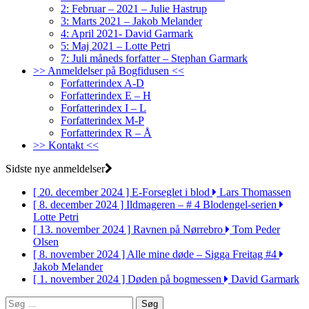
2: Februar – 2021 – Julie Hastrup
3: Marts 2021 – Jakob Melander
4: April 2021- David Garmark
5: Maj 2021 – Lotte Petri
7: Juli måneds forfatter – Stephan Garmark
>> Anmeldelser på Bogfidusen <<
Forfatterindex A-D
Forfatterindex E – H
Forfatterindex I – L
Forfatterindex M-P
Forfatterindex R – Å
>> Kontakt <<
Sidste nye anmeldelser
[ 20. december 2024 ]
E-Forseglet i blod
Lars Thomassen
[ 8. december 2024 ]
Ildmageren – # 4 Blodengel-serien
Lotte Petri
[ 13. november 2024 ]
Ravnen på Nørrebro
Tom Peder
Olsen
[ 8. november 2024 ]
Alle mine døde – Sigga Freitag #4
Jakob Melander
[ 1. november 2024 ]
Døden på bogmessen
David Garmark
Søg