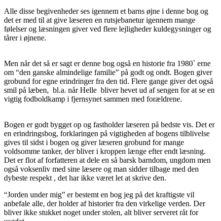
Alle disse begivenheder ses igennem et barns øjne i denne bog og
det er med til at give læseren en rutsjebanetur igennem mange
følelser og læsningen giver ved flere lejligheder kuldegysninger og
tårer i øjnene.
Men når det så er sagt er denne bog også en historie fra 1980` erne
om “den ganske almindelige familie” på godt og ondt. Bogen giver
grobund for egne erindringer fra den tid. Flere gange giver det også
smil på læben, bl.a. når Helle bliver hevet ud af sengen for at se en
vigtig fodboldkamp i fjernsynet sammen med forældrene.
Bogen er godt bygget op og fastholder læseren på bedste vis. Det er
en erindringsbog, forklaringen på vigtigheden af bogens tilblivelse
gives til sidst i bogen og giver læseren grobund for mange
voldsomme tanker, der bliver i kroppen længe efter endt læsning.
Det er flot af forfatteren at dele en så barsk barndom, ungdom men
også voksenliv med sine læsere og man sidder tilbage med den
dybeste respekt , det har ikke været let at skrive den.
“Jorden under mig” er bestemt en bog jeg på det kraftigste vil
anbefale alle, der holder af historier fra den virkelige verden. Der
bliver ikke stukket noget under stolen, alt bliver serveret råt for