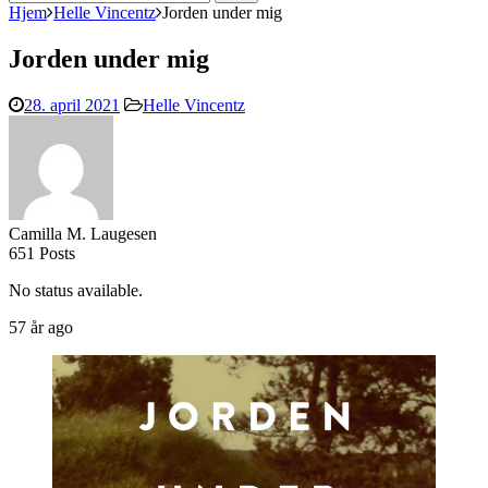
efter:
Hjem
Helle Vincentz
Jorden under mig
Jorden under mig
28. april 2021
Helle Vincentz
Camilla M. Laugesen
651 Posts
No status available.
57 år ago