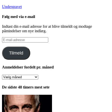
Undergravet
Følg med via e-mail
Indtast din e-mail adresse for at blive tilmeldt og modtage
påmindelser om nye indlæg.
E-
mail-
adresse
Tilmeld
Anmeldelser fordelt pr. måned
Anmeldelser
fordelt
pr.
De sidste 48 timers mest sete
måned