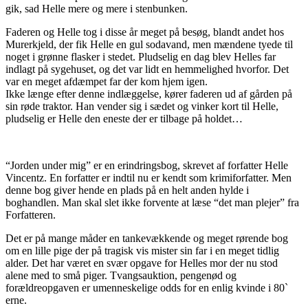
gik, sad Helle mere og mere i stenbunken.
Faderen og Helle tog i disse år meget på besøg, blandt andet hos
Murerkjeld, der fik Helle en gul sodavand, men mændene tyede til
noget i grønne flasker i stedet. Pludselig en dag blev Helles far
indlagt på sygehuset, og det var lidt en hemmelighed hvorfor. Det
var en meget afdæmpet far der kom hjem igen.
Ikke længe efter denne indlæggelse, kører faderen ud af gården på
sin røde traktor. Han vender sig i sædet og vinker kort til Helle,
pludselig er Helle den eneste der er tilbage på holdet…
“Jorden under mig” er en erindringsbog, skrevet af forfatter Helle
Vincentz. En forfatter er indtil nu er kendt som krimiforfatter. Men
denne bog giver hende en plads på en helt anden hylde i
boghandlen. Man skal slet ikke forvente at læse “det man plejer” fra
Forfatteren.
Det er på mange måder en tankevækkende og meget rørende bog
om en lille pige der på tragisk vis mister sin far i en meget tidlig
alder. Det har været en svær opgave for Helles mor der nu stod
alene med to små piger. Tvangsauktion, pengenød og
forældreopgaven er umenneskelige odds for en enlig kvinde i 80`
erne.