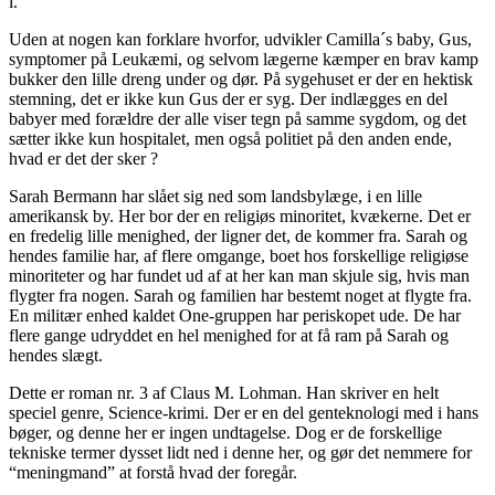
i.
Uden at nogen kan forklare hvorfor, udvikler Camilla´s baby, Gus,
symptomer på Leukæmi, og selvom lægerne kæmper en brav kamp
bukker den lille dreng under og dør. På sygehuset er der en hektisk
stemning, det er ikke kun Gus der er syg. Der indlægges en del
babyer med forældre der alle viser tegn på samme sygdom, og det
sætter ikke kun hospitalet, men også politiet på den anden ende,
hvad er det der sker ?
Sarah Bermann har slået sig ned som landsbylæge, i en lille
amerikansk by. Her bor der en religiøs minoritet, kvækerne. Det er
en fredelig lille menighed, der ligner det, de kommer fra. Sarah og
hendes familie har, af flere omgange, boet hos forskellige religiøse
minoriteter og har fundet ud af at her kan man skjule sig, hvis man
flygter fra nogen. Sarah og familien har bestemt noget at flygte fra.
En militær enhed kaldet One-gruppen har periskopet ude. De har
flere gange udryddet en hel menighed for at få ram på Sarah og
hendes slægt.
Dette er roman nr. 3 af Claus M. Lohman. Han skriver en helt
speciel genre, Science-krimi. Der er en del genteknologi med i hans
bøger, og denne her er ingen undtagelse. Dog er de forskellige
tekniske termer dysset lidt ned i denne her, og gør det nemmere for
“meningmand” at forstå hvad der foregår.