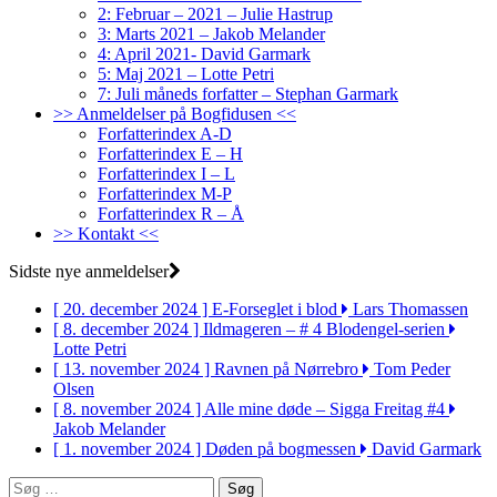
2: Februar – 2021 – Julie Hastrup
3: Marts 2021 – Jakob Melander
4: April 2021- David Garmark
5: Maj 2021 – Lotte Petri
7: Juli måneds forfatter – Stephan Garmark
>> Anmeldelser på Bogfidusen <<
Forfatterindex A-D
Forfatterindex E – H
Forfatterindex I – L
Forfatterindex M-P
Forfatterindex R – Å
>> Kontakt <<
Sidste nye anmeldelser
[ 20. december 2024 ]
E-Forseglet i blod
Lars Thomassen
[ 8. december 2024 ]
Ildmageren – # 4 Blodengel-serien
Lotte Petri
[ 13. november 2024 ]
Ravnen på Nørrebro
Tom Peder
Olsen
[ 8. november 2024 ]
Alle mine døde – Sigga Freitag #4
Jakob Melander
[ 1. november 2024 ]
Døden på bogmessen
David Garmark
Søg