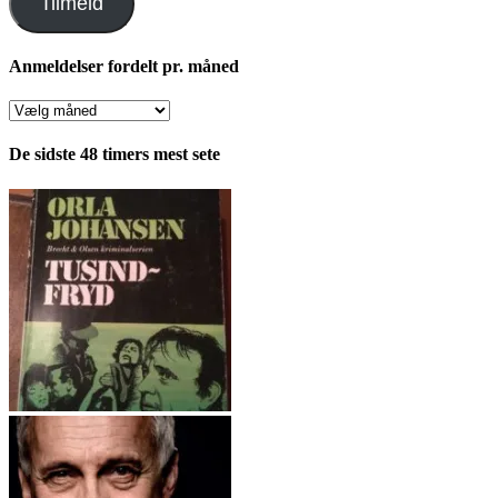
Tilmeld
Anmeldelser fordelt pr. måned
Anmeldelser
fordelt
pr.
De sidste 48 timers mest sete
måned