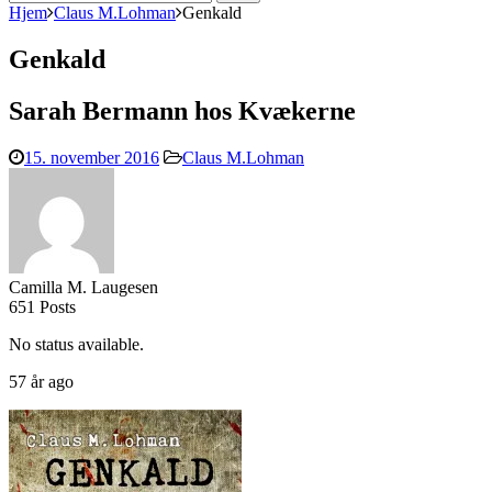
efter:
Hjem
Claus M.Lohman
Genkald
Genkald
Sarah Bermann hos Kvækerne
15. november 2016
Claus M.Lohman
Camilla M. Laugesen
651 Posts
No status available.
57 år ago