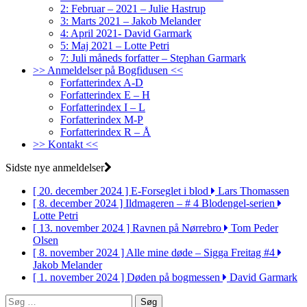
2: Februar – 2021 – Julie Hastrup
3: Marts 2021 – Jakob Melander
4: April 2021- David Garmark
5: Maj 2021 – Lotte Petri
7: Juli måneds forfatter – Stephan Garmark
>> Anmeldelser på Bogfidusen <<
Forfatterindex A-D
Forfatterindex E – H
Forfatterindex I – L
Forfatterindex M-P
Forfatterindex R – Å
>> Kontakt <<
Sidste nye anmeldelser
[ 20. december 2024 ]
E-Forseglet i blod
Lars Thomassen
[ 8. december 2024 ]
Ildmageren – # 4 Blodengel-serien
Lotte Petri
[ 13. november 2024 ]
Ravnen på Nørrebro
Tom Peder
Olsen
[ 8. november 2024 ]
Alle mine døde – Sigga Freitag #4
Jakob Melander
[ 1. november 2024 ]
Døden på bogmessen
David Garmark
Søg