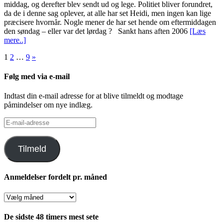
middag, og derefter blev sendt ud og lege. Politiet bliver forundret,
da de i denne sag oplever, at alle har set Heidi, men ingen kan lige
præcisere hvornår. Nogle mener de har set hende om eftermiddagen
den søndag – eller var det lørdag ? Sankt hans aften 2006
[Læs
mere..]
Indlægsinddeling
1
2
…
9
»
Følg med via e-mail
Indtast din e-mail adresse for at blive tilmeldt og modtage
påmindelser om nye indlæg.
E-
mail-
adresse
Tilmeld
Anmeldelser fordelt pr. måned
Anmeldelser
fordelt
pr.
De sidste 48 timers mest sete