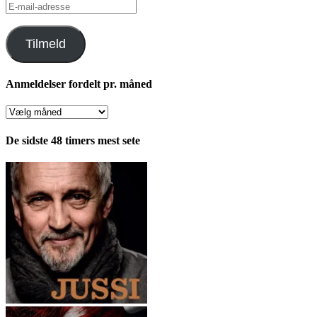
E-
mail-
adresse
Tilmeld
Anmeldelser fordelt pr. måned
Anmeldelser
fordelt
pr.
De sidste 48 timers mest sete
måned