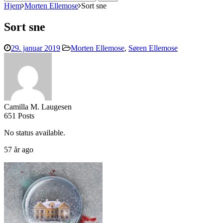
efter:
Hjem
Morten Ellemose
Sort sne
Sort sne
29. januar 2019
Morten Ellemose
,
Søren Ellemose
Camilla M. Laugesen
651 Posts
No status available.
57 år ago