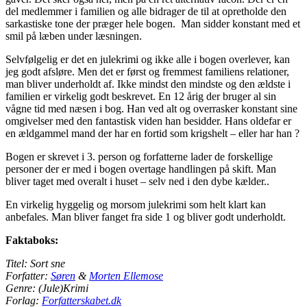
del medlemmer i familien og alle bidrager de til at opretholde den
sarkastiske tone der præger hele bogen. Man sidder konstant med et
smil på læben under læsningen.
Selvfølgelig er det en julekrimi og ikke alle i bogen overlever, kan
jeg godt afsløre. Men det er først og fremmest familiens relationer,
man bliver underholdt af. Ikke mindst den mindste og den ældste i
familien er virkelig godt beskrevet. En 12 årig der bruger al sin
vågne tid med næsen i bog. Han ved alt og overrasker konstant sine
omgivelser med den fantastisk viden han besidder. Hans oldefar er
en ældgammel mand der har en fortid som krigshelt – eller har han ?
Bogen er skrevet i 3. person og forfatterne lader de forskellige
personer der er med i bogen overtage handlingen på skift. Man
bliver taget med overalt i huset – selv ned i den dybe kælder..
En virkelig hyggelig og morsom julekrimi som helt klart kan
anbefales. Man bliver fanget fra side 1 og bliver godt underholdt.
Faktaboks:
Titel: Sort sne
Forfatter:
Søren
&
Morten Ellemose
Genre: (Jule)Krimi
Forlag:
Forfatterskabet.dk