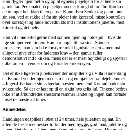
Han flygter hjemmefra og op til egnens plejehjem for at hente sin
gamle far. Personalet på plejehjemmet er kun glad for “bortførelsen”,
de trænger helt klart til en pause. Konradsen Senior tog pænt imod
sin søn, ved at stikke af fra sin plejer i sin kørestol, miste kontrollen
over køretøjet og falde hovedkulds ind i institutionens juletræ, med
kørestol og det hele.
Han vil i midlertid gerne med sønnen hjem og holde jul – hvis de
lige stopper ved kirken. Han har noget til præsten. Sønnen
protestere, man kan ikke forstyrre midt i gudstjenesten – men må
alligevel give efter for faderens krav – den gamle ruller
demonstrativt ind i kirken, mens det er er mest højtideligt og spytter i
døbefonten – vender om og forlader kirken igen.
Det er ikke ligefrem jubelscener der udspiller sig i Villa Hindenburg
da Konrad vender hjem med sin far og en hjælper fra plejehjemmet
– Inger-Lise hader sin svigerfar, næsten mere end Konrad hader sin
svigerinde. Så der er lagt op til en rigtig hyggelig jul. Tingene bedres
ikke af at århundredes snestorm rammer landet og ingen kan forlade
huset de næste 24 timer.
Anmeldelse:
Handlingen udspilles i løbet af 24 timer, hele juleaften og nat. En
aften de fleste mennesker forbinder med hygge, god mad, juletræ og
gaver. Det sker også her, men på en ret alternativ facon. Der er en