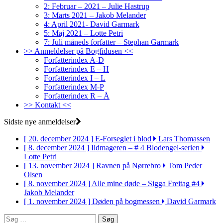
2: Februar – 2021 – Julie Hastrup
3: Marts 2021 – Jakob Melander
4: April 2021- David Garmark
5: Maj 2021 – Lotte Petri
7: Juli måneds forfatter – Stephan Garmark
>> Anmeldelser på Bogfidusen <<
Forfatterindex A-D
Forfatterindex E – H
Forfatterindex I – L
Forfatterindex M-P
Forfatterindex R – Å
>> Kontakt <<
Sidste nye anmeldelser
[ 20. december 2024 ]
E-Forseglet i blod
Lars Thomassen
[ 8. december 2024 ]
Ildmageren – # 4 Blodengel-serien
Lotte Petri
[ 13. november 2024 ]
Ravnen på Nørrebro
Tom Peder
Olsen
[ 8. november 2024 ]
Alle mine døde – Sigga Freitag #4
Jakob Melander
[ 1. november 2024 ]
Døden på bogmessen
David Garmark
Søg