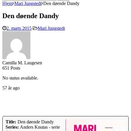
efter:
Hjem
Mari Jungstedt
Den døende Dandy
Den døende Dandy
2. marts 2015
Mari Jungstedt
Camilla M. Laugesen
651 Posts
No status available.
57 år ago
Title:
Den døende Dandy
Series:
Anders Knutas - serie