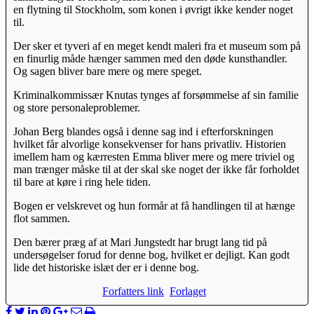
en flytning til Stockholm, som konen i øvrigt ikke kender noget
til.
Der sker et tyveri af en meget kendt maleri fra et museum som på
en finurlig måde hænger sammen med den døde kunsthandler.
Og sagen bliver bare mere og mere speget.
Kriminalkommissær Knutas tynges af forsømmelse af sin familie
og store personaleproblemer.
Johan Berg blandes også i denne sag ind i efterforskningen
hvilket får alvorlige konsekvenser for hans privatliv. Historien
imellem ham og kærresten Emma bliver mere og mere triviel og
man trænger måske til at der skal ske noget der ikke får forholdet
til bare at køre i ring hele tiden.
Bogen er velskrevet og hun formår at få handlingen til at hænge
flot sammen.
Den bærer præg af at Mari Jungstedt har brugt lang tid på
undersøgelser forud for denne bog, hvilket er dejligt. Kan godt
lide det historiske islæt der er i denne bog.
Forfatters link
Forlaget