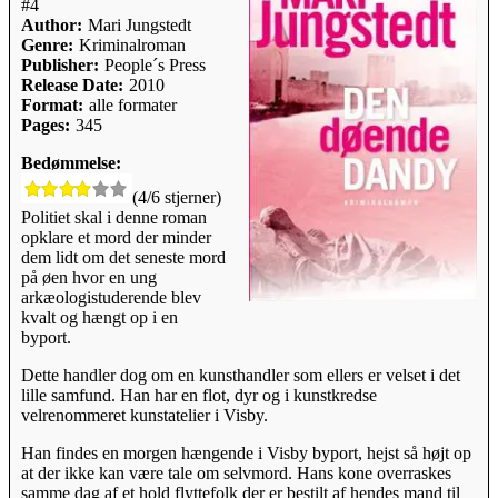
#4
Author:
Mari Jungstedt
Genre:
Kriminalroman
Publisher:
People´s Press
Release Date:
2010
Format:
alle formater
Pages:
345
Bedømmelse:
(4/6 stjerner)
Politiet skal i denne roman
opklare et mord der minder
dem lidt om det seneste mord
på øen hvor en ung
arkæologistuderende blev
kvalt og hængt op i en
byport.
Dette handler dog om en kunsthandler som ellers er velset i det
lille samfund. Han har en flot, dyr og i kunstkredse
velrenommeret kunstatelier i Visby.
Han findes en morgen hængende i Visby byport, hejst så højt op
at der ikke kan være tale om selvmord. Hans kone overraskes
samme dag af et hold flyttefolk der er bestilt af hendes mand til