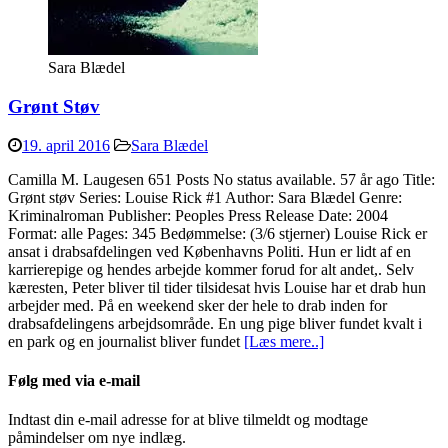
Sara Blædel
Grønt Støv
19. april 2016
Sara Blædel
Camilla M. Laugesen 651 Posts No status available. 57 år ago Title:
Grønt støv Series: Louise Rick #1 Author: Sara Blædel Genre:
Kriminalroman Publisher: Peoples Press Release Date: 2004
Format: alle Pages: 345 Bedømmelse: (3/6 stjerner) Louise Rick er
ansat i drabsafdelingen ved Københavns Politi. Hun er lidt af en
karrierepige og hendes arbejde kommer forud for alt andet,. Selv
kæresten, Peter bliver til tider tilsidesat hvis Louise har et drab hun
arbejder med. På en weekend sker der hele to drab inden for
drabsafdelingens arbejdsområde. En ung pige bliver fundet kvalt i
en park og en journalist bliver fundet
[Læs mere..]
Følg med via e-mail
Indtast din e-mail adresse for at blive tilmeldt og modtage
påmindelser om nye indlæg.