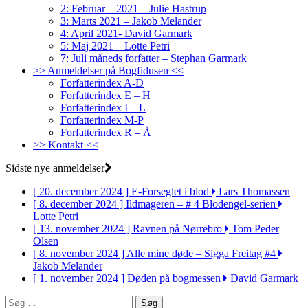
2: Februar – 2021 – Julie Hastrup
3: Marts 2021 – Jakob Melander
4: April 2021- David Garmark
5: Maj 2021 – Lotte Petri
7: Juli måneds forfatter – Stephan Garmark
>> Anmeldelser på Bogfidusen <<
Forfatterindex A-D
Forfatterindex E – H
Forfatterindex I – L
Forfatterindex M-P
Forfatterindex R – Å
>> Kontakt <<
Sidste nye anmeldelser
[ 20. december 2024 ]
E-Forseglet i blod
Lars Thomassen
[ 8. december 2024 ]
Ildmageren – # 4 Blodengel-serien
Lotte Petri
[ 13. november 2024 ]
Ravnen på Nørrebro
Tom Peder
Olsen
[ 8. november 2024 ]
Alle mine døde – Sigga Freitag #4
Jakob Melander
[ 1. november 2024 ]
Døden på bogmessen
David Garmark
Søg