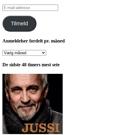
E-
mail-
adresse
Tilmeld
Anmeldelser fordelt pr. måned
Anmeldelser
fordelt
pr.
De sidste 48 timers mest sete
måned