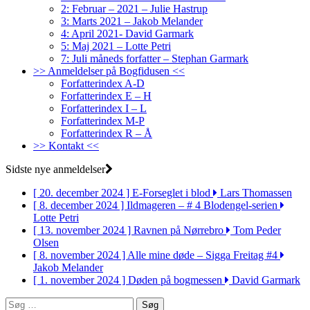
2: Februar – 2021 – Julie Hastrup
3: Marts 2021 – Jakob Melander
4: April 2021- David Garmark
5: Maj 2021 – Lotte Petri
7: Juli måneds forfatter – Stephan Garmark
>> Anmeldelser på Bogfidusen <<
Forfatterindex A-D
Forfatterindex E – H
Forfatterindex I – L
Forfatterindex M-P
Forfatterindex R – Å
>> Kontakt <<
Sidste nye anmeldelser
[ 20. december 2024 ]
E-Forseglet i blod
Lars Thomassen
[ 8. december 2024 ]
Ildmageren – # 4 Blodengel-serien
Lotte Petri
[ 13. november 2024 ]
Ravnen på Nørrebro
Tom Peder
Olsen
[ 8. november 2024 ]
Alle mine døde – Sigga Freitag #4
Jakob Melander
[ 1. november 2024 ]
Døden på bogmessen
David Garmark
Søg