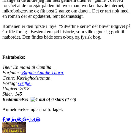
Mange af de andre jeg har læst gennem tiden er “gamle”, derved
forstået at de foregår på den tid hvor man hverken havde internet,
mikrobølgeovne og fik post 2 gange om dagen. Det er rart nok med
en roman der er opdateret, rent tidsmæssigt.
Romanen er den første i nye “Silverline-serie” der bliver udgivet på
Griffle forlag. Bestemt en sød historie, som ville egne sig godt til
natbordet. Den findes både som e-bog og fysisk bog.
Faktaboks:
Titel: En mand til Camilla
Forfatter:
Birgitte Amalie Thorn
Genre: Kærlighedsroman
Forlag:
Griffle
Udgivet: 2018
Sider: 145
Bedømmelse:
(4 / 6)
Anmeldereksemplar fra forlaget.