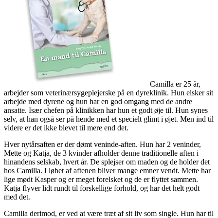
Camilla er 25 år,
arbejder som veterinærsygeplejerske på en dyreklinik. Hun elsker sit
arbejde med dyrene og hun har en god omgang med de andre
ansatte. Især chefen på klinikken har hun et godt øje til. Hun synes
selv, at han også ser på hende med et specielt glimt i øjet. Men ind til
videre er det ikke blevet til mere end det.
Hver nytårsaften er der dømt veninde-aften. Hun har 2 veninder,
Mette og Katja, de 3 kvinder afholder denne traditionelle aften i
hinandens selskab, hvert år. De splejser om maden og de holder det
hos Camilla. I løbet af aftenen bliver mange emner vendt. Mette har
lige mødt Kasper og er meget forelsket og de er flyttet sammen.
Katja flyver lidt rundt til forskellige forhold, og har det helt godt
med det.
Camilla derimod, er ved at være træt af sit liv som single. Hun har til