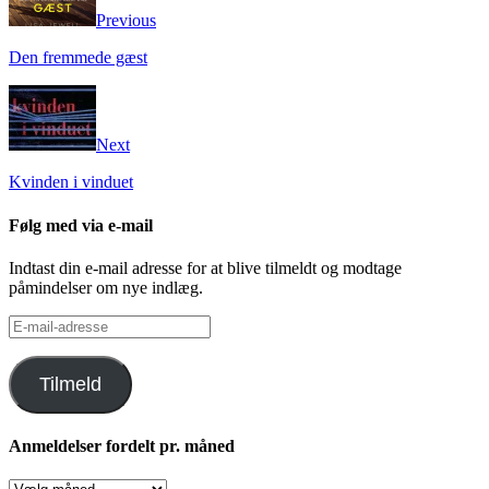
Previous
Den fremmede gæst
Next
Kvinden i vinduet
Følg med via e-mail
Indtast din e-mail adresse for at blive tilmeldt og modtage
påmindelser om nye indlæg.
E-
mail-
adresse
Tilmeld
Anmeldelser fordelt pr. måned
Anmeldelser