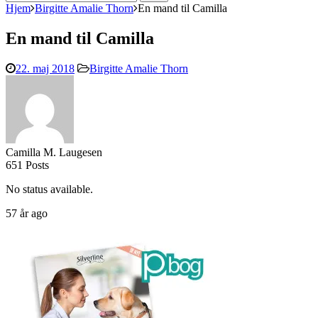
efter:
Hjem
Birgitte Amalie Thorn
En mand til Camilla
En mand til Camilla
22. maj 2018
Birgitte Amalie Thorn
Camilla M. Laugesen
651 Posts
No status available.
57 år ago