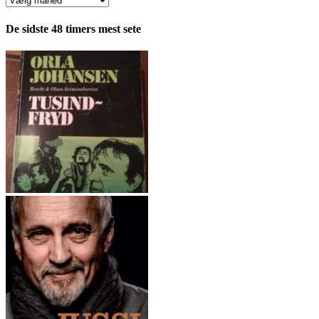
fordelt
pr.
De sidste 48 timers mest sete
måned