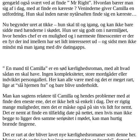
gengæld også svært ved at finde ” Mr Right”. Hvordan bærer man
sig af i dag, med at finde en kæreste ? Veninderne giver Camilla en
udfordring. Hun skal inden næste nytårsaften finde sig en kæreste…
Nu begynder uret at tikke – hun skal til og igang, og kan ikke bare
sidde med hænderne i skødet. Hun ser sig godt om i nærmiljøet,
hvor hendes chef er en mulighed og i nærmeste fitnesscenter er der
en fyr der ind imellem har set lidt interesseret ud – og sidst men ikke
mindst må man igang med div datingapps.
” En mand til Camilla” er en sød kærlighedsroman, med alt hvad
sådan en skal have. Ingen kompleksiteter, store mordgåder eller
indviklet persongalleri. Her kan alle være med og det er meget rart,
lige at “slå hjernen fra” og bare blive underholdt.
Man kan sagtens relatere til Camilla og hendes problemer med at
finde den eneste ene, det er ikke helt så enkelt i dag. Der er rigtig
mange muligheder, men det er måske også på sin vis lidt for nemt.
Det er nemt at finde en tilfældig date på nettet, men hvis man ikke
begge to ligger den samme seriøsitet i mødet, kan man hurtig
brænde fingrene.
Det er rart at der bliver lavet nye kærlighedsromaner som denne her.