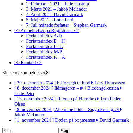
2: Februar – 2021 – Julie Hastrup
3: Marts 2021 – Jakob Melander
4: April 2021- David Garmark
5: Maj 2021 – Lotte Petri
7: Juli måneds forfatter – Stephan Garmark
>> Anmeldelser på Bogfidusen <<
Forfatterindex A-D
Forfatterindex E – H
Forfatterindex I – L
Forfatterindex M-P
Forfatterindex R – Å
>> Kontakt <<
Sidste nye anmeldelser
[ 20. december 2024 ]
E-Forseglet i blod
Lars Thomassen
[ 8. december 2024 ]
Ildmageren – # 4 Blodengel-serien
Lotte Petri
[ 13. november 2024 ]
Ravnen på Nørrebro
Tom Peder
Olsen
[ 8. november 2024 ]
Alle mine døde – Sigga Freitag #4
Jakob Melander
[ 1. november 2024 ]
Døden på bogmessen
David Garmark
Søg