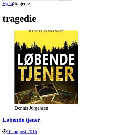
efter:
Hjem
tragedie
tragedie
Dennis Jürgensen
Løbende tjener
10. august 2016