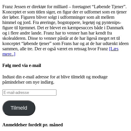
Franz Jessen er direktør for milliard – foretagnet “Løbende Tjener”.
Konceptet er som titlen siger, en figur der er udformet som en tjener
der løber. Figuren bliver solgt i udformninger som alt mellem
himmel og jord. Fra øreringe, bogstoppere, legetøj og pyntenips-
figure til hjemmet. Det er blevet en kæmpesucces både i Danmark
og i flere andre lande. Franz har to venner han har kendt fra
skolealderen. Disse to venner påstår at de har ligeså meget ret til
konceptet “løbende tjener” som Frans har og at de har udtænkt ideen
sammen, alle tre. Der er også været en retssag hvor Franz
[Læs
mere..]
Følg med via e-mail
Indtast din e-mail adresse for at blive tilmeldt og modtage
påmindelser om nye indlæg.
E-
mail-
adresse
Tilmeld
Anmeldelser fordelt pr. måned