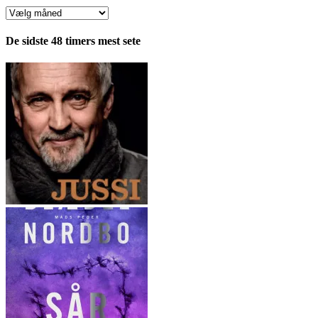
Anmeldelser
fordelt
pr.
De sidste 48 timers mest sete
måned