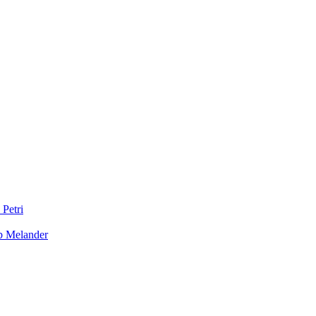
 Petri
b Melander