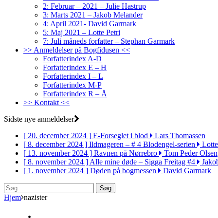
2: Februar – 2021 – Julie Hastrup
3: Marts 2021 – Jakob Melander
4: April 2021- David Garmark
5: Maj 2021 – Lotte Petri
7: Juli måneds forfatter – Stephan Garmark
>> Anmeldelser på Bogfidusen <<
Forfatterindex A-D
Forfatterindex E – H
Forfatterindex I – L
Forfatterindex M-P
Forfatterindex R – Å
>> Kontakt <<
Sidste nye anmeldelser
[ 20. december 2024 ]
E-Forseglet i blod
Lars Thomassen
[ 8. december 2024 ]
Ildmageren – # 4 Blodengel-serien
Lotte
[ 13. november 2024 ]
Ravnen på Nørrebro
Tom Peder Olsen
[ 8. november 2024 ]
Alle mine døde – Sigga Freitag #4
Jako
[ 1. november 2024 ]
Døden på bogmessen
David Garmark
Søg
efter:
Hjem
nazister