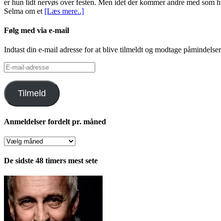
er hun lidt nervøs over festen. Men idet der kommer andre med som hun
Selma om et
[Læs mere..]
Følg med via e-mail
Indtast din e-mail adresse for at blive tilmeldt og modtage påmindels
E-
mail-
adresse
Tilmeld
Anmeldelser fordelt pr. måned
Anmeldelser
fordelt
pr.
De sidste 48 timers mest sete
måned