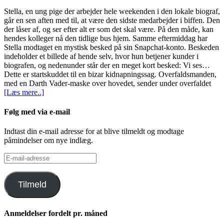
Stella, en ung pige der arbejder hele weekenden i den lokale biograf,
går en sen aften med til, at være den sidste medarbejder i biffen. Den
der låser af, og ser efter alt er som det skal være. På den måde, kan
hendes kolleger nå den tidlige bus hjem. Samme eftermiddag har
Stella modtaget en mystisk besked på sin Snapchat-konto. Beskeden
indeholder et billede af hende selv, hvor hun betjener kunder i
biografen, og nedenunder står der en meget kort besked: Vi ses…
Dette er startskuddet til en bizar kidnapningssag. Overfaldsmanden,
med en Darth Vader-maske over hovedet, sender under overfaldet
[Læs mere..]
Følg med via e-mail
Indtast din e-mail adresse for at blive tilmeldt og modtage
påmindelser om nye indlæg.
E-
mail-
adresse
Tilmeld
Anmeldelser fordelt pr. måned