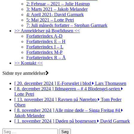
2: Februar – 2021 – Julie Hastrup
3: Marts 2021 – Jakob Melander
4: April 2021- David Garmark
5: Maj 2021 – Lotte Petri
7: Juli måneds forfatter – Stephan Garmark
>> Anmeldelser på Bogfidusen <<
Forfatterindex A-D
Forfatterindex E – H
Forfatterindex I – L
Forfatterindex M-P
Forfatterindex R – Å
>> Kontakt <<
Sidste nye anmeldelser
[ 20. december 2024 ]
E-Forseglet i blod
Lars Thomassen
[ 8. december 2024 ]
Ildmageren – # 4 Blodengel-serien
Lotte Petri
[ 13. november 2024 ]
Ravnen på Nørrebro
Tom Peder
Olsen
[ 8. november 2024 ]
Alle mine døde – Sigga Freitag #4
Jakob Melander
[ 1. november 2024 ]
Døden på bogmessen
David Garmark
Søg