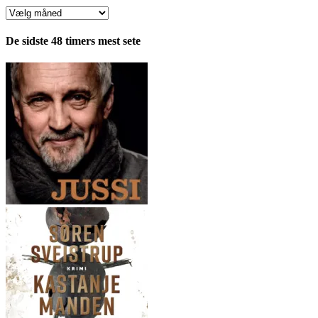
Anmeldelser
fordelt
pr.
De sidste 48 timers mest sete
måned