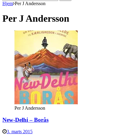
efter:
Hjem
Per J Andersson
Per J Andersson
Per J Andersson
New-Delhi – Borås
3. marts 2015