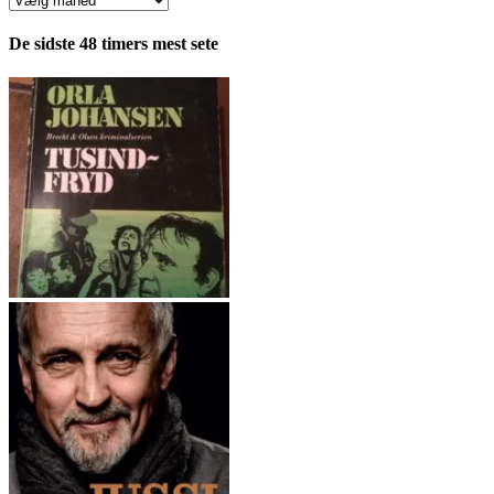
fordelt
pr.
De sidste 48 timers mest sete
måned