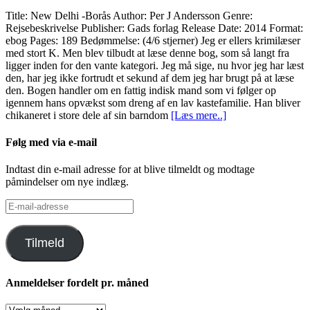
Title: New Delhi -Borås Author: Per J Andersson Genre:
Rejsebeskrivelse Publisher: Gads forlag Release Date: 2014 Format:
ebog Pages: 189 Bedømmelse: (4/6 stjerner) Jeg er ellers krimilæser
med stort K. Men blev tilbudt at læse denne bog, som så langt fra
ligger inden for den vante kategori. Jeg må sige, nu hvor jeg har læst
den, har jeg ikke fortrudt et sekund af dem jeg har brugt på at læse
den. Bogen handler om en fattig indisk mand som vi følger op
igennem hans opvækst som dreng af en lav kastefamilie. Han bliver
chikaneret i store dele af sin barndom
[Læs mere..]
Følg med via e-mail
Indtast din e-mail adresse for at blive tilmeldt og modtage
påmindelser om nye indlæg.
E-
mail-
adresse
Tilmeld
Anmeldelser fordelt pr. måned
Anmeldelser