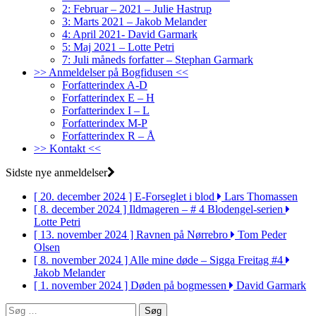
2: Februar – 2021 – Julie Hastrup
3: Marts 2021 – Jakob Melander
4: April 2021- David Garmark
5: Maj 2021 – Lotte Petri
7: Juli måneds forfatter – Stephan Garmark
>> Anmeldelser på Bogfidusen <<
Forfatterindex A-D
Forfatterindex E – H
Forfatterindex I – L
Forfatterindex M-P
Forfatterindex R – Å
>> Kontakt <<
Sidste nye anmeldelser
[ 20. december 2024 ]
E-Forseglet i blod
Lars Thomassen
[ 8. december 2024 ]
Ildmageren – # 4 Blodengel-serien
Lotte Petri
[ 13. november 2024 ]
Ravnen på Nørrebro
Tom Peder
Olsen
[ 8. november 2024 ]
Alle mine døde – Sigga Freitag #4
Jakob Melander
[ 1. november 2024 ]
Døden på bogmessen
David Garmark
Søg